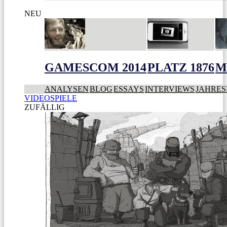
NEU
GAMESCOM 2014
PLATZ 1876
M
ANALYSEN
BLOG
ESSAYS
INTERVIEWS
JAHRES
VIDEOSPIELE
ZUFÄLLIG