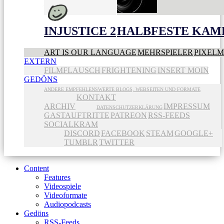
INJUSTICE 2
HALBFESTE KAME
ART IS OUR LANGUAGE
MEHRSPIELER
PIXEL
EXTERN
FILMFLAUSCH
FRIGHTENING
INSERT MOIN
GEDÖNS
ANDERE EMPFEHLENSWERTE BLOGS, WEBSEITEN UND FORMATE
KONTAKT
ARCHIV
IMPRESSUM
DATENSCHUTZERKLÄRUNG
GASTAUFTRITTE
PATREON
RSS-FEEDS
SOCIALKRAM
DISCORD
FACEBOOK
STEAM
GOOGLE+
TUMBLR
TWITTER
Content
Features
Videospiele
Videoformate
Audiopodcasts
Gedöns
RSS-Feeds