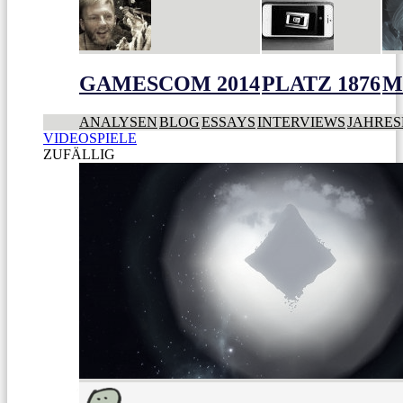
GAMESCOM 2014
PLATZ 1876
M
ANALYSEN
BLOG
ESSAYS
INTERVIEWS
JAHRES
VIDEOSPIELE
ZUFÄLLIG