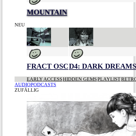
MOUNTAIN
NEU
FRACT OSC
D4: DARK DREAMS 
EARLY ACCESS
HIDDEN GEMS
PLAYLIST
RETR
AUDIOPODCASTS
ZUFÄLLIG