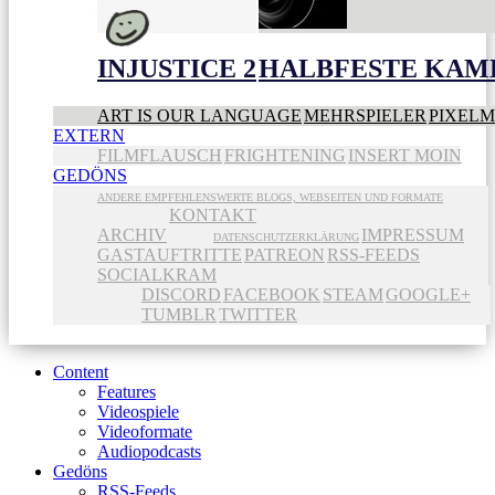
INJUSTICE 2
HALBFESTE KAME
ART IS OUR LANGUAGE
MEHRSPIELER
PIXEL
EXTERN
FILMFLAUSCH
FRIGHTENING
INSERT MOIN
GEDÖNS
ANDERE EMPFEHLENSWERTE BLOGS, WEBSEITEN UND FORMATE
KONTAKT
ARCHIV
IMPRESSUM
DATENSCHUTZERKLÄRUNG
GASTAUFTRITTE
PATREON
RSS-FEEDS
SOCIALKRAM
DISCORD
FACEBOOK
STEAM
GOOGLE+
TUMBLR
TWITTER
Content
Features
Videospiele
Videoformate
Audiopodcasts
Gedöns
RSS-Feeds