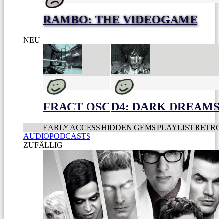
RAMBO: THE VIDEOGAME
NEU
FRACT OSC
D4: DARK DREAMS 
EARLY ACCESS
HIDDEN GEMS
PLAYLIST
RETR
AUDIOPODCASTS
ZUFÄLLIG