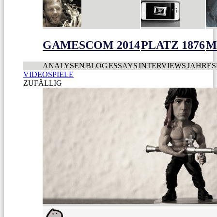
GAMESCOM 2014
PLATZ 1876
M
ANALYSEN
BLOG
ESSAYS
INTERVIEWS
JAHRES
VIDEOSPIELE
ZUFÄLLIG