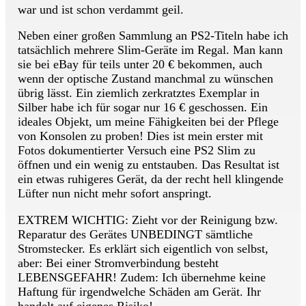
war und ist schon verdammt geil.
Neben einer großen Sammlung an PS2-Titeln habe ich
tatsächlich mehrere Slim-Geräte im Regal. Man kann
sie bei eBay für teils unter 20 € bekommen, auch
wenn der optische Zustand manchmal zu wünschen
übrig lässt. Ein ziemlich zerkratztes Exemplar in
Silber habe ich für sogar nur 16 € geschossen. Ein
ideales Objekt, um meine Fähigkeiten bei der Pflege
von Konsolen zu proben! Dies ist mein erster mit
Fotos dokumentierter Versuch eine PS2 Slim zu
öffnen und ein wenig zu entstauben. Das Resultat ist
ein etwas ruhigeres Gerät, da der recht hell klingende
Lüfter nun nicht mehr sofort anspringt.
EXTREM WICHTIG: Zieht vor der Reinigung bzw.
Reparatur des Gerätes UNBEDINGT sämtliche
Stromstecker. Es erklärt sich eigentlich von selbst,
aber: Bei einer Stromverbindung besteht
LEBENSGEFAHR! Zudem: Ich übernehme keine
Haftung für irgendwelche Schäden am Gerät. Ihr
handelt auf eigenes Risiko!