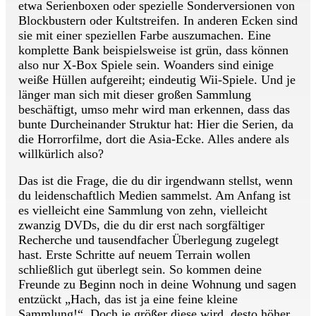
etwa Serienboxen oder spezielle Sonderversionen von
Blockbustern oder Kultstreifen. In anderen Ecken sind
sie mit einer speziellen Farbe auszumachen. Eine
komplette Bank beispielsweise ist grün, dass können
also nur X-Box Spiele sein. Woanders sind einige
weiße Hüllen aufgereiht; eindeutig Wii-Spiele. Und je
länger man sich mit dieser großen Sammlung
beschäftigt, umso mehr wird man erkennen, dass das
bunte Durcheinander Struktur hat: Hier die Serien, da
die Horrorfilme, dort die Asia-Ecke. Alles andere als
willkürlich also?
Das ist die Frage, die du dir irgendwann stellst, wenn
du leidenschaftlich Medien sammelst. Am Anfang ist
es vielleicht eine Sammlung von zehn, vielleicht
zwanzig DVDs, die du dir erst nach sorgfältiger
Recherche und tausendfacher Überlegung zugelegt
hast. Erste Schritte auf neuem Terrain wollen
schließlich gut überlegt sein. So kommen deine
Freunde zu Beginn noch in deine Wohnung und sagen
entzückt „Hach, das ist ja eine feine kleine
Sammlung!“. Doch je größer diese wird, desto höher