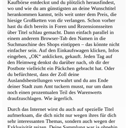
Kaufbörse entdeckst und du plötzlich herausfindest,
wo und wie du am günstigsten an deine Wunschtitel
herankommen kannst, teils weit unter dem Preis, die
hiesige Großketten von dir verlangen. Schon vorher
hast du dich bereits in Foren und Rezensionsseiten
über Titel schlau gemacht. Dann einfach parallel in
einem anderem Browser-Tab den Namen in die
Suchmaschine des Shops eintippen – das könnte nicht
einfacher sein. Auf den Einkaufswagen klicken, Infos
eingeben, „OK“ anklicken, gekauft. Jeden Tag auf
den Heimweg denkst du darüber nach, ob dir der
Postbote vielleicht ein Päckchen gebracht hat. Oder
du befürchtest, dass der Zoll deine
Auslandsbestellungen verwahrt und du ans Ende
deiner Stadt zum Amt tuckern musst, nur um dann
noch einen prozentualen Teil des Warenwerts
draufzuschlagen. Wie ärgerlich.
Durch das Internet wirst du auch auf spezielle Titel
aufmerksam, die dich nicht nur wegen ihres für dich
sehr interessanten Themas, sondern auch wegen der
Exklusivität reizen. Deine Sammlung war ja ohnehin