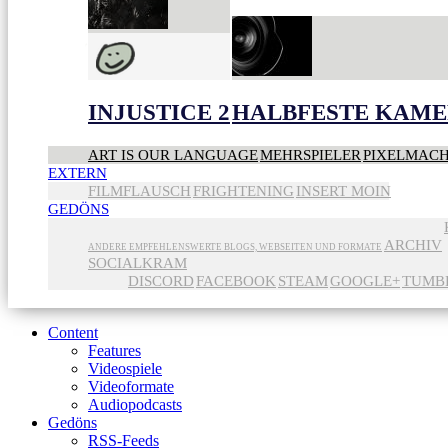
INJUSTICE 2
HALBFESTE KAME
ART IS OUR LANGUAGE
MEHRSPIELER
PIXELMAC
EXTERN
FILMFLAUSCH
FRIGHTENING
INSERT MOIN
GEDÖNS
ARCHIV
ANDERE EMPFEHLENSWERTE BLOGS, WEBSEITEN UND FORMATE
SOCIALKRAM
DISCORD
FACEBOOK
STEAM
GOOGLE+
TUMB
Content
Features
Videospiele
Videoformate
Audiopodcasts
Gedöns
RSS-Feeds