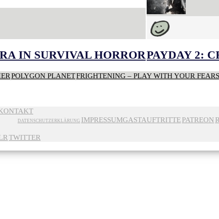
RA IN SURVIVAL HORROR
PAYDAY 2: 
HER
POLYGON PLANET
FRIGHTENING – PLAY WITH YOUR FEAR
KONTAKT
IMPRESSUM
GASTAUFTRITTE
PATREON
DATENSCHUTZERKLÄRUNG
LR
TWITTER