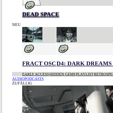
DEAD SPACE
NEU
FRACT OSC
D4: DARK DREAMS 
EARLY ACCESS
HIDDEN GEMS
PLAYLIST
RETROSPE
AUDIOPODCASTS
ZUFÄLLIG