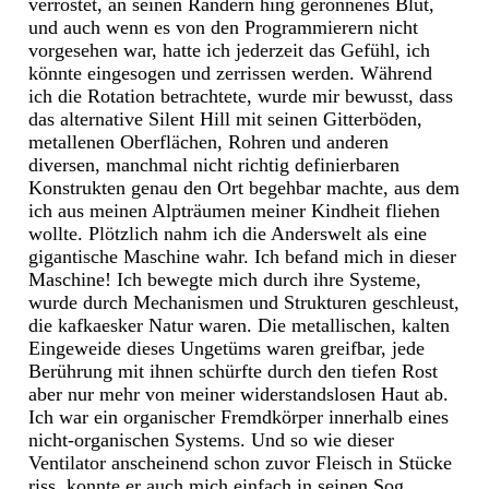
verrostet, an seinen Rändern hing geronnenes Blut,
und auch wenn es von den Programmierern nicht
vorgesehen war, hatte ich jederzeit das Gefühl, ich
könnte eingesogen und zerrissen werden. Während
ich die Rotation betrachtete, wurde mir bewusst, dass
das alternative Silent Hill mit seinen Gitterböden,
metallenen Oberflächen, Rohren und anderen
diversen, manchmal nicht richtig definierbaren
Konstrukten genau den Ort begehbar machte, aus dem
ich aus meinen Alpträumen meiner Kindheit fliehen
wollte. Plötzlich nahm ich die Anderswelt als eine
gigantische Maschine wahr. Ich befand mich in dieser
Maschine! Ich bewegte mich durch ihre Systeme,
wurde durch Mechanismen und Strukturen geschleust,
die kafkaesker Natur waren. Die metallischen, kalten
Eingeweide dieses Ungetüms waren greifbar, jede
Berührung mit ihnen schürfte durch den tiefen Rost
aber nur mehr von meiner widerstandslosen Haut ab.
Ich war ein organischer Fremdkörper innerhalb eines
nicht-organischen Systems. Und so wie dieser
Ventilator anscheinend schon zuvor Fleisch in Stücke
riss, konnte er auch mich einfach in seinen Sog