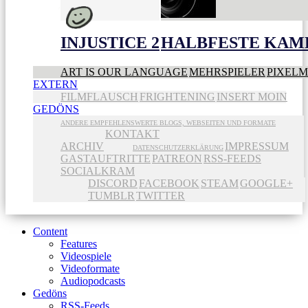
INJUSTICE 2
HALBFESTE KAME
ART IS OUR LANGUAGE
MEHRSPIELER
PIXEL
EXTERN
FILMFLAUSCH
FRIGHTENING
INSERT MOIN
GEDÖNS
ANDERE EMPFEHLENSWERTE BLOGS, WEBSEITEN UND FORMATE
KONTAKT
ARCHIV
IMPRESSUM
DATENSCHUTZERKLÄRUNG
GASTAUFTRITTE
PATREON
RSS-FEEDS
SOCIALKRAM
DISCORD
FACEBOOK
STEAM
GOOGLE+
TUMBLR
TWITTER
Content
Features
Videospiele
Videoformate
Audiopodcasts
Gedöns
RSS-Feeds