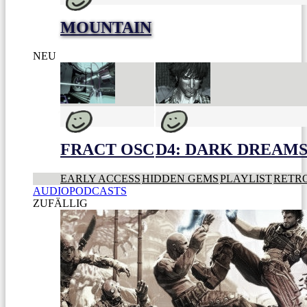
MOUNTAIN
NEU
FRACT OSC
D4: DARK DREAMS 
EARLY ACCESS
HIDDEN GEMS
PLAYLIST
RETR
AUDIOPODCASTS
ZUFÄLLIG