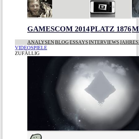
GAMESCOM 2014
PLATZ 1876
M
ANALYSEN
BLOG
ESSAYS
INTERVIEWS
JAHRES
VIDEOSPIELE
ZUFÄLLIG