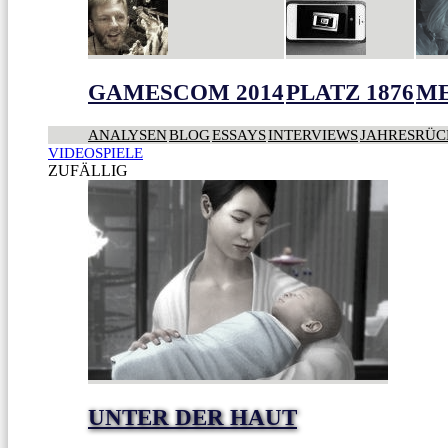
GAMESCOM 2014
PLATZ 1876
ME
ANALYSEN
BLOG
ESSAYS
INTERVIEWS
JAHRESRÜC
VIDEOSPIELE
ZUFÄLLIG
UNTER DER HAUT