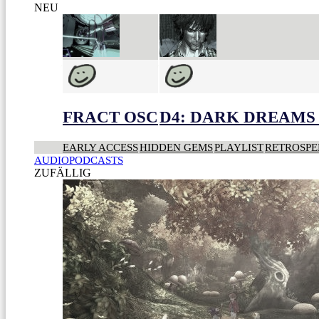
NEU
FRACT OSC
D4: DARK DREAMS 
EARLY ACCESS
HIDDEN GEMS
PLAYLIST
RETROSPE
AUDIOPODCASTS
ZUFÄLLIG