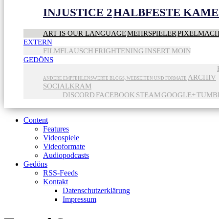
INJUSTICE 2
HALBFESTE KAME
ART IS OUR LANGUAGE
MEHRSPIELER
PIXELMAC
EXTERN
FILMFLAUSCH
FRIGHTENING
INSERT MOIN
GEDÖNS
ARCHIV
ANDERE EMPFEHLENSWERTE BLOGS, WEBSEITEN UND FORMATE
SOCIALKRAM
DISCORD
FACEBOOK
STEAM
GOOGLE+
TUMB
Content
Features
Videospiele
Videoformate
Audiopodcasts
Gedöns
RSS-Feeds
Kontakt
Datenschutzerklärung
Impressum