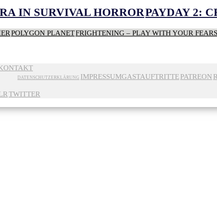
RA IN SURVIVAL HORROR
PAYDAY 2: 
HER
POLYGON PLANET
FRIGHTENING – PLAY WITH YOUR FEAR
KONTAKT
IMPRESSUM
GASTAUFTRITTE
PATREON
DATENSCHUTZERKLÄRUNG
LR
TWITTER