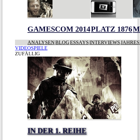
GAMESCOM 2014
PLATZ 1876
M
ANALYSEN
BLOG
ESSAYS
INTERVIEWS
JAHRES
VIDEOSPIELE
ZUFÄLLIG
IN DER 1. REIHE