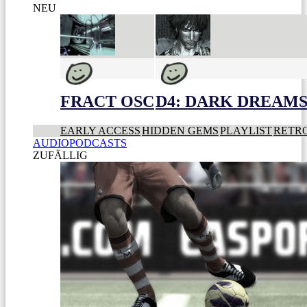
NEU
FRACT OSC
D4: DARK DREAMS 
EARLY ACCESS
HIDDEN GEMS
PLAYLIST
RETR
AUDIOPODCASTS
ZUFÄLLIG