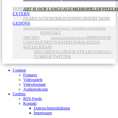
ART IS OUR LANGUAGE
MEHRSPIELER
PIXEL
EXTERN
FILMFLAUSCH
FRIGHTENING
INSERT MOIN
GEDÖNS
ANDERE EMPFEHLENSWERTE BLOGS, WEBSEITEN UND FORMATE
KONTAKT
ARCHIV
IMPRESSUM
DATENSCHUTZERKLÄRUNG
GASTAUFTRITTE
PATREON
RSS-FEEDS
SOCIALKRAM
DISCORD
FACEBOOK
STEAM
GOOGLE+
TUMBLR
TWITTER
Content
Features
Videospiele
Videoformate
Audiopodcasts
Gedöns
RSS-Feeds
Kontakt
Datenschutzerklärung
Impressum