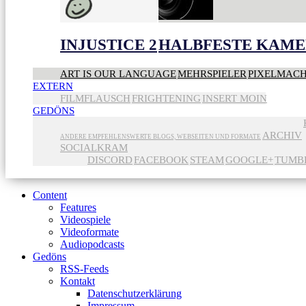
INJUSTICE 2
HALBFESTE KAME
ART IS OUR LANGUAGE
MEHRSPIELER
PIXELMAC
EXTERN
FILMFLAUSCH
FRIGHTENING
INSERT MOIN
GEDÖNS
ARCHIV
ANDERE EMPFEHLENSWERTE BLOGS, WEBSEITEN UND FORMATE
SOCIALKRAM
DISCORD
FACEBOOK
STEAM
GOOGLE+
TUMB
Content
Features
Videospiele
Videoformate
Audiopodcasts
Gedöns
RSS-Feeds
Kontakt
Datenschutzerklärung
Impressum