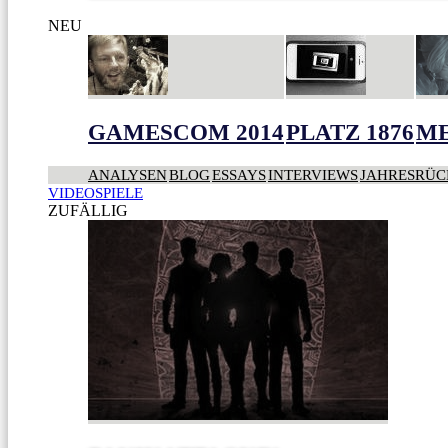
NEU
GAMESCOM 2014
PLATZ 1876
ME
ANALYSEN
BLOG
ESSAYS
INTERVIEWS
JAHRESRÜC
VIDEOSPIELE
ZUFÄLLIG