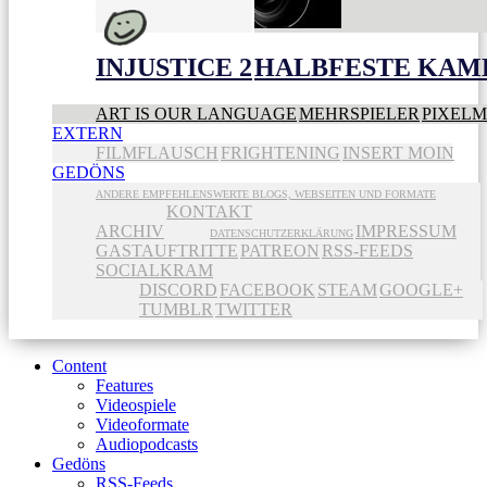
INJUSTICE 2
HALBFESTE KAME
ART IS OUR LANGUAGE
MEHRSPIELER
PIXEL
EXTERN
FILMFLAUSCH
FRIGHTENING
INSERT MOIN
GEDÖNS
ANDERE EMPFEHLENSWERTE BLOGS, WEBSEITEN UND FORMATE
KONTAKT
ARCHIV
IMPRESSUM
DATENSCHUTZERKLÄRUNG
GASTAUFTRITTE
PATREON
RSS-FEEDS
SOCIALKRAM
DISCORD
FACEBOOK
STEAM
GOOGLE+
TUMBLR
TWITTER
Content
Features
Videospiele
Videoformate
Audiopodcasts
Gedöns
RSS-Feeds