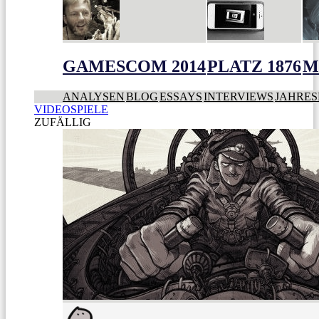
GAMESCOM 2014
PLATZ 1876
M
ANALYSEN
BLOG
ESSAYS
INTERVIEWS
JAHRES
VIDEOSPIELE
ZUFÄLLIG