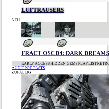
LUFTRAUSERS
NEU
FRACT OSC
D4: DARK DREAMS 
EARLY ACCESS
HIDDEN GEMS
PLAYLIST
RETR
AUDIOPODCASTS
ZUFÄLLIG