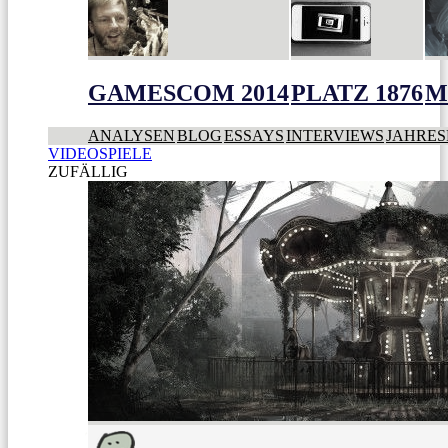
GAMESCOM 2014
PLATZ 1876
M
ANALYSEN
BLOG
ESSAYS
INTERVIEWS
JAHRES
VIDEOSPIELE
ZUFÄLLIG