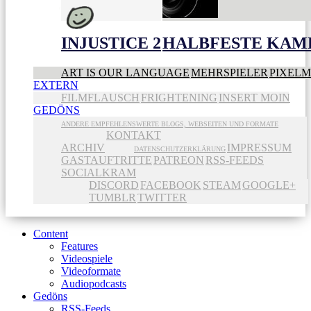
INJUSTICE 2
HALBFESTE KAME
ART IS OUR LANGUAGE
MEHRSPIELER
PIXEL
EXTERN
FILMFLAUSCH
FRIGHTENING
INSERT MOIN
GEDÖNS
ANDERE EMPFEHLENSWERTE BLOGS, WEBSEITEN UND FORMATE
KONTAKT
ARCHIV
IMPRESSUM
DATENSCHUTZERKLÄRUNG
GASTAUFTRITTE
PATREON
RSS-FEEDS
SOCIALKRAM
DISCORD
FACEBOOK
STEAM
GOOGLE+
TUMBLR
TWITTER
Content
Features
Videospiele
Videoformate
Audiopodcasts
Gedöns
RSS-Feeds