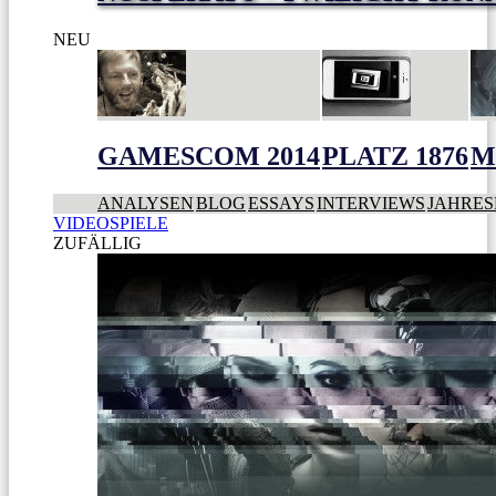
NEU
GAMESCOM 2014
PLATZ 1876
M
ANALYSEN
BLOG
ESSAYS
INTERVIEWS
JAHRES
VIDEOSPIELE
ZUFÄLLIG