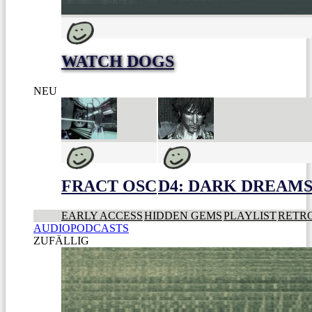
WATCH DOGS
NEU
FRACT OSC
D4: DARK DREAMS 
EARLY ACCESS
HIDDEN GEMS
PLAYLIST
RETR
AUDIOPODCASTS
ZUFÄLLIG