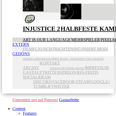
INJUSTICE 2
HALBFESTE KAME
ART IS OUR LANGUAGE
MEHRSPIELER
PIXEL
EXTERN
FILMFLAUSCH
FRIGHTENING
INSERT MOIN
GEDÖNS
ANDERE EMPFEHLENSWERTE BLOGS, WEBSEITEN UND FORMATE
KONTAKT
ARCHIV
IMPRESSUM
DATENSCHUTZERKLÄRUNG
GASTAUFTRITTE
PATREON
RSS-FEEDS
SOCIALKRAM
DISCORD
FACEBOOK
STEAM
GOOGLE+
TUMBLR
TWITTER
Unterstützt uns auf Patreon!
Gastauftritte
Content
Features