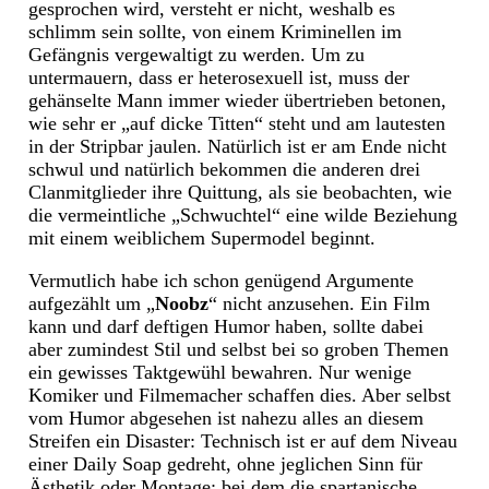
gesprochen wird, versteht er nicht, weshalb es
schlimm sein sollte, von einem Kriminellen im
Gefängnis vergewaltigt zu werden. Um zu
untermauern, dass er heterosexuell ist, muss der
gehänselte Mann immer wieder übertrieben betonen,
wie sehr er „auf dicke Titten“ steht und am lautesten
in der Stripbar jaulen. Natürlich ist er am Ende nicht
schwul und natürlich bekommen die anderen drei
Clanmitglieder ihre Quittung, als sie beobachten, wie
die vermeintliche „Schwuchtel“ eine wilde Beziehung
mit einem weiblichem Supermodel beginnt.
Vermutlich habe ich schon genügend Argumente
aufgezählt um „
Noobz
“ nicht anzusehen. Ein Film
kann und darf deftigen Humor haben, sollte dabei
aber zumindest Stil und selbst bei so groben Themen
ein gewisses Taktgewühl bewahren. Nur wenige
Komiker und Filmemacher schaffen dies. Aber selbst
vom Humor abgesehen ist nahezu alles an diesem
Streifen ein Disaster: Technisch ist er auf dem Niveau
einer Daily Soap gedreht, ohne jeglichen Sinn für
Ästhetik oder Montage; bei dem die spartanische