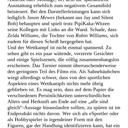
Ausstattung erheblich zum negativem Gesamtbild
beisteuert. Bei den Darstellerleistungen kann sich
lediglich
Jason Mewes
(bekannt aus Jay und Silent
Bob) behaupten und spielt trotz PipiKaka-Witzen
seine Kollegen mit Links an die Wand. Schade, dass
Zelda Williams
, die Tochter von
Robin Williams
, sich
zudem für diesen Scheiß hergegeben hat.
Und der Wettkampf ist nicht einmal spannend. Zu
sehen gibt es ein paar wütende, verzerrte Gesichter
und einige Spielszenen, die völlig zusammenhangslos
erscheinen. Das Turnier nimmt überraschenderweise
den geringsten Teil des Films ein. Als Sahnehäubchen
wiegt allerdings schwer, dass von den sportlichen
Aspekten eines Wettkampfs nichts mehr übrig
geblieben ist. Es mag sein, dass auf dem Papier die
verschiedenen Persönlichkeiten unterschiedlichen
Alters und Herkunft am Ende auf eine „alle sind
gleich“-Aussage hinauslaufen sollten, zu spüren ist im
Endprodukt nichts davon. Wer sich als eSportler oder
als Hobbyspieler in irgendeiner Form mit den
Figuren, gar der Handlung identifizieren kann, hat ein