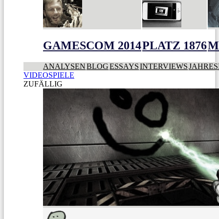
GAMESCOM 2014
PLATZ 1876
M
ANALYSEN
BLOG
ESSAYS
INTERVIEWS
JAHRES
VIDEOSPIELE
ZUFÄLLIG