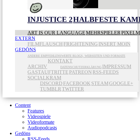
INJUSTICE 2
HALBFESTE KAME
ART IS OUR LANGUAGE
MEHRSPIELER
PIXEL
EXTERN
FILMFLAUSCH
FRIGHTENING
INSERT MOIN
GEDÖNS
ANDERE EMPFEHLENSWERTE BLOGS, WEBSEITEN UND FORMATE
KONTAKT
ARCHIV
IMPRESSUM
DATENSCHUTZERKLÄRUNG
GASTAUFTRITTE
PATREON
RSS-FEEDS
SOCIALKRAM
DISCORD
FACEBOOK
STEAM
GOOGLE+
TUMBLR
TWITTER
Content
Features
Videospiele
Videoformate
Audiopodcasts
Gedöns
RSS-Feeds