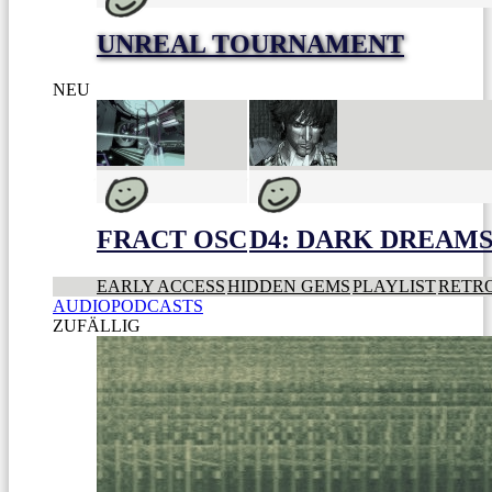
UNREAL TOURNAMENT
NEU
FRACT OSC
D4: DARK DREAMS 
EARLY ACCESS
HIDDEN GEMS
PLAYLIST
RETR
AUDIOPODCASTS
ZUFÄLLIG