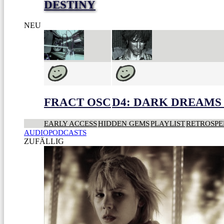
DESTINY
NEU
FRACT OSC
D4: DARK DREAMS 
EARLY ACCESS
HIDDEN GEMS
PLAYLIST
RETROSPE
AUDIOPODCASTS
ZUFÄLLIG