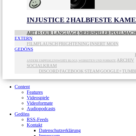
INJUSTICE 2
HALBFESTE KAME
ART IS OUR LANGUAGE
MEHRSPIELER
PIXELMAC
EXTERN
FILMFLAUSCH
FRIGHTENING
INSERT MOIN
GEDÖNS
ARCHIV
ANDERE EMPFEHLENSWERTE BLOGS, WEBSEITEN UND FORMATE
SOCIALKRAM
DISCORD
FACEBOOK
STEAM
GOOGLE+
TUMB
Content
Features
Videospiele
Videoformate
Audiopodcasts
Gedöns
RSS-Feeds
Kontakt
Datenschutzerklärung
Impressum