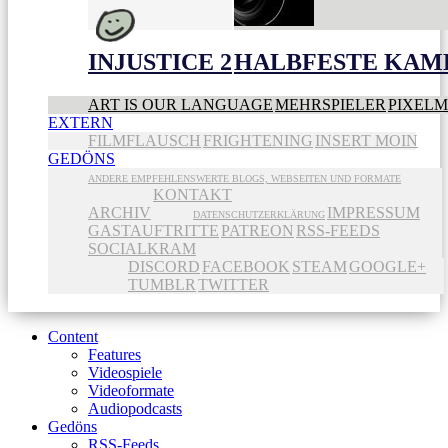
INJUSTICE 2
HALBFESTE KAME
ART IS OUR LANGUAGE
MEHRSPIELER
PIXEL
EXTERN
FILMFLAUSCH
FRIGHTENING
INSERT MOIN
GEDÖNS
ANDERE EMPFEHLENSWERTE BLOGS, WEBSEITEN UND FORMATE
KONTAKT
ARCHIV
IMPRESSUM
DATENSCHUTZERKLÄRUNG
GASTAUFTRITTE
PATREON
RSS-FEEDS
SOCIALKRAM
DISCORD
FACEBOOK
STEAM
GOOGLE+
TUMBLR
TWITTER
Content
Features
Videospiele
Videoformate
Audiopodcasts
Gedöns
RSS-Feeds