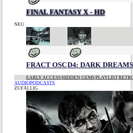
FINAL FANTASY X - HD
NEU
FRACT OSC
D4: DARK DREAMS 
EARLY ACCESS
HIDDEN GEMS
PLAYLIST
RETR
AUDIOPODCASTS
ZUFÄLLIG