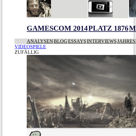
GAMESCOM 2014
PLATZ 1876
M
ANALYSEN
BLOG
ESSAYS
INTERVIEWS
JAHRES
VIDEOSPIELE
ZUFÄLLIG