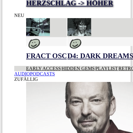
HERZSCHLAG -> HÖHER
NEU
FRACT OSC
D4: DARK DREAMS 
EARLY ACCESS
HIDDEN GEMS
PLAYLIST
RETR
AUDIOPODCASTS
ZUFÄLLIG