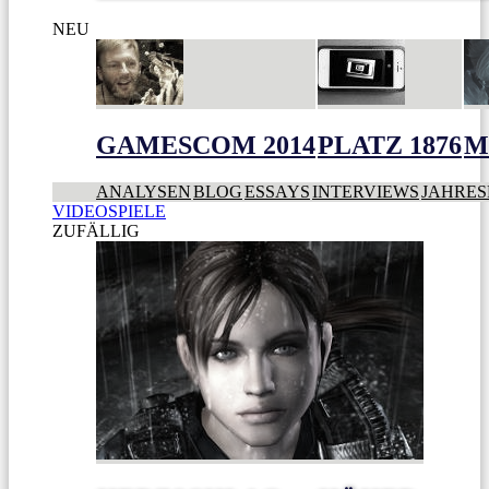
NEU
GAMESCOM 2014
PLATZ 1876
M
ANALYSEN
BLOG
ESSAYS
INTERVIEWS
JAHRES
VIDEOSPIELE
ZUFÄLLIG