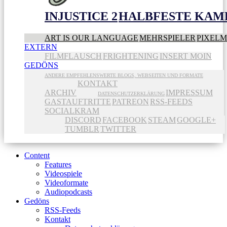
INJUSTICE 2
HALBFESTE KAME
ART IS OUR LANGUAGE
MEHRSPIELER
PIXEL
EXTERN
FILMFLAUSCH
FRIGHTENING
INSERT MOIN
GEDÖNS
ANDERE EMPFEHLENSWERTE BLOGS, WEBSEITEN UND FORMATE
KONTAKT
ARCHIV
IMPRESSUM
DATENSCHUTZERKLÄRUNG
GASTAUFTRITTE
PATREON
RSS-FEEDS
SOCIALKRAM
DISCORD
FACEBOOK
STEAM
GOOGLE+
TUMBLR
TWITTER
Content
Features
Videospiele
Videoformate
Audiopodcasts
Gedöns
RSS-Feeds
Kontakt