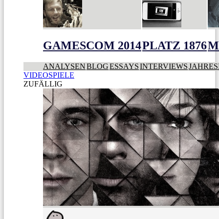
GAMESCOM 2014
PLATZ 1876
M
ANALYSEN
BLOG
ESSAYS
INTERVIEWS
JAHRES
VIDEOSPIELE
ZUFÄLLIG