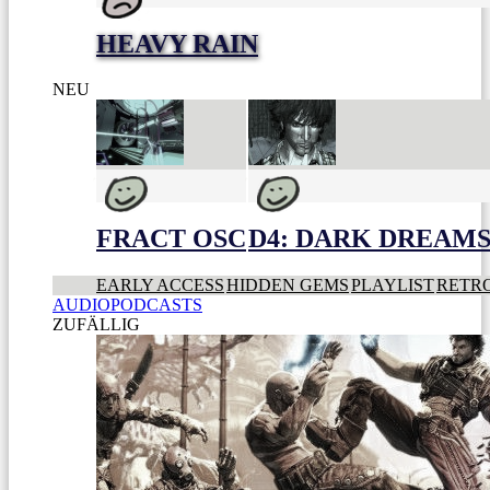
HEAVY RAIN
NEU
FRACT OSC
D4: DARK DREAMS 
EARLY ACCESS
HIDDEN GEMS
PLAYLIST
RETR
AUDIOPODCASTS
ZUFÄLLIG