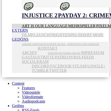
INJUSTICE 2
PAYDAY 2: CRIME
ART IS OUR LANGUAGE
MEHRSPIELER
PIXEL
EXTERN
FILMFLAUSCH
FRIGHTENING
INSERT MOIN
GEDÖNS
ANDERE EMPFEHLENSWERTE BLOGS, WEBSEITEN UND FORMATE
KONTAKT
ARCHIV
IMPRESSUM
DATENSCHUTZERKLÄRUNG
GASTAUFTRITTE
PATREON
RSS-FEEDS
SOCIALKRAM
DISCORD
FACEBOOK
STEAM
GOOGLE+
TUMBLR
TWITTER
Content
Features
Videospiele
Videoformate
Audiopodcasts
Gedöns
RSS-Feeds