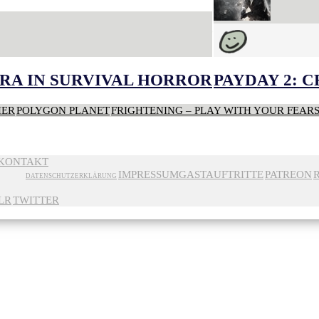
RA IN SURVIVAL HORROR
PAYDAY 2: 
HER
POLYGON PLANET
FRIGHTENING – PLAY WITH YOUR FEAR
KONTAKT
IMPRESSUM
GASTAUFTRITTE
PATREON
DATENSCHUTZERKLÄRUNG
LR
TWITTER