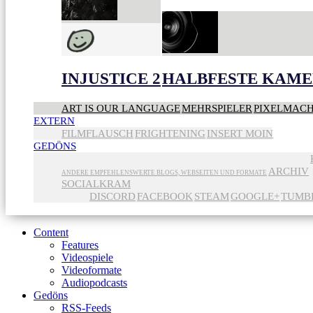
INJUSTICE 2
HALBFESTE KAME
ART IS OUR LANGUAGE
MEHRSPIELER
PIXELMAC
EXTERN
FILMFLAUSCH
FRIGHTENING
INSERT MOIN
GEDÖNS
ARCHIV
ANDERE EMPFEHLENSWERTE BLOGS, WEBSEITEN UND FORMATE
SOCIALKRAM
DISCORD
FACEBOOK
STEAM
GOOGLE+
TUMB
Content
Features
Videospiele
Videoformate
Audiopodcasts
Gedöns
RSS-Feeds