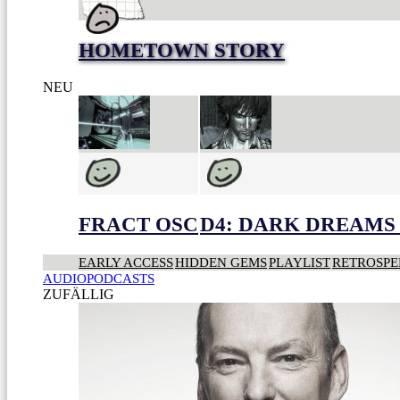
HOMETOWN STORY
NEU
FRACT OSC
D4: DARK DREAMS 
EARLY ACCESS
HIDDEN GEMS
PLAYLIST
RETROSPE
AUDIOPODCASTS
ZUFÄLLIG