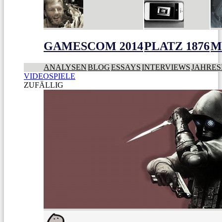
GAMESCOM 2014
PLATZ 1876
M
ANALYSEN
BLOG
ESSAYS
INTERVIEWS
JAHRES
VIDEOSPIELE
ZUFÄLLIG