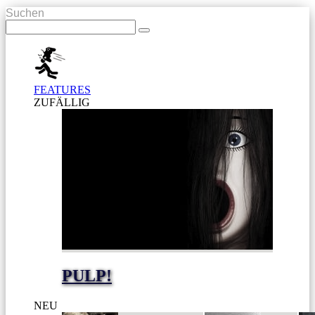
Suchen
FEATURES
ZUFÄLLIG
PULP!
NEU