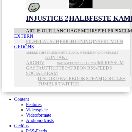
INJUSTICE 2
HALBFESTE KAME
ART IS OUR LANGUAGE
MEHRSPIELER
PIXEL
EXTERN
FILMFLAUSCH
FRIGHTENING
INSERT MOIN
GEDÖNS
ANDERE EMPFEHLENSWERTE BLOGS, WEBSEITEN UND FORMATE
KONTAKT
ARCHIV
IMPRESSUM
DATENSCHUTZERKLÄRUNG
GASTAUFTRITTE
PATREON
RSS-FEEDS
SOCIALKRAM
DISCORD
FACEBOOK
STEAM
GOOGLE+
TUMBLR
TWITTER
Content
Features
Videospiele
Videoformate
Audiopodcasts
Gedöns
RSS-Feeds