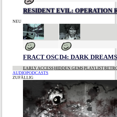
RESIDENT EVIL: OPERATION
NEU
FRACT OSC
D4: DARK DREAMS 
EARLY ACCESS
HIDDEN GEMS
PLAYLIST
RETR
AUDIOPODCASTS
ZUFÄLLIG