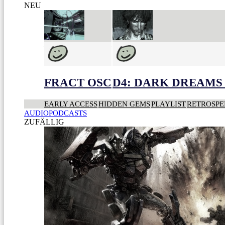
NEU
FRACT OSC
D4: DARK DREAMS 
EARLY ACCESS
HIDDEN GEMS
PLAYLIST
RETROSPE
AUDIOPODCASTS
ZUFÄLLIG