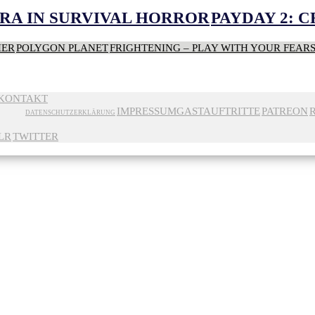
RA IN SURVIVAL HORROR
PAYDAY 2: 
HER
POLYGON PLANET
FRIGHTENING – PLAY WITH YOUR FEAR
KONTAKT
IMPRESSUM
GASTAUFTRITTE
PATREON
DATENSCHUTZERKLÄRUNG
LR
TWITTER