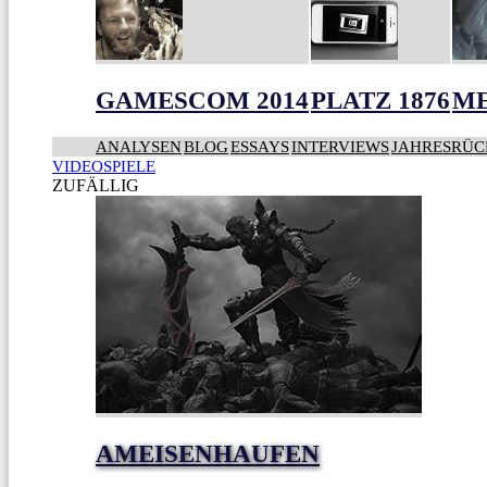
GAMESCOM 2014
PLATZ 1876
ME
ANALYSEN
BLOG
ESSAYS
INTERVIEWS
JAHRESRÜC
VIDEOSPIELE
ZUFÄLLIG
AMEISENHAUFEN