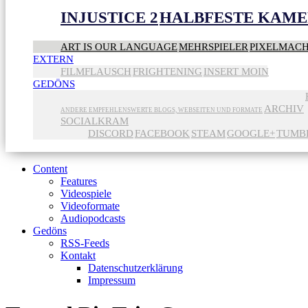
INJUSTICE 2
HALBFESTE KAME
ART IS OUR LANGUAGE
MEHRSPIELER
PIXELMAC
EXTERN
FILMFLAUSCH
FRIGHTENING
INSERT MOIN
GEDÖNS
ARCHIV
ANDERE EMPFEHLENSWERTE BLOGS, WEBSEITEN UND FORMATE
SOCIALKRAM
DISCORD
FACEBOOK
STEAM
GOOGLE+
TUMB
Content
Features
Videospiele
Videoformate
Audiopodcasts
Gedöns
RSS-Feeds
Kontakt
Datenschutzerklärung
Impressum