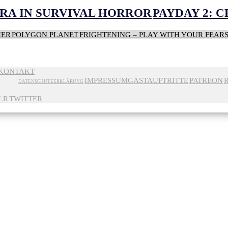
RA IN SURVIVAL HORROR
PAYDAY 2: 
HER
POLYGON PLANET
FRIGHTENING – PLAY WITH YOUR FEAR
KONTAKT
IMPRESSUM
GASTAUFTRITTE
PATREON
DATENSCHUTZERKLÄRUNG
LR
TWITTER