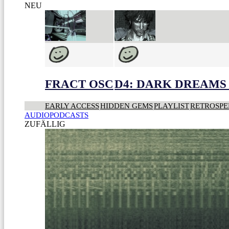
NEU
FRACT OSC
D4: DARK DREAMS 
EARLY ACCESS
HIDDEN GEMS
PLAYLIST
RETROSPE
AUDIOPODCASTS
ZUFÄLLIG