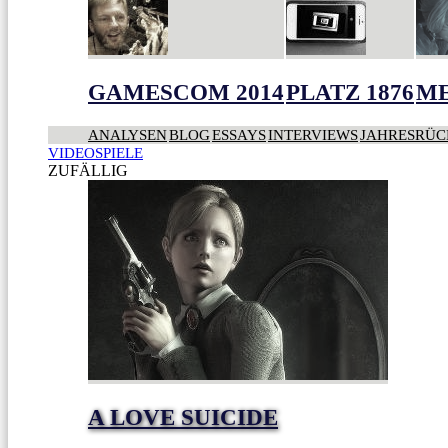
GAMESCOM 2014
PLATZ 1876
ME
ANALYSEN
BLOG
ESSAYS
INTERVIEWS
JAHRESRÜC
VIDEOSPIELE
ZUFÄLLIG
A LOVE SUICIDE