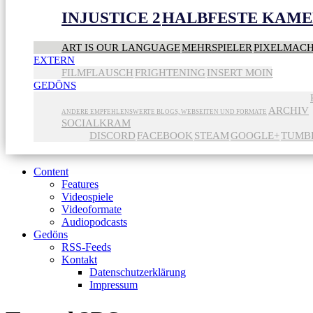
INJUSTICE 2
HALBFESTE KAME
ART IS OUR LANGUAGE
MEHRSPIELER
PIXELMAC
EXTERN
FILMFLAUSCH
FRIGHTENING
INSERT MOIN
GEDÖNS
ARCHIV
ANDERE EMPFEHLENSWERTE BLOGS, WEBSEITEN UND FORMATE
SOCIALKRAM
DISCORD
FACEBOOK
STEAM
GOOGLE+
TUMB
Content
Features
Videospiele
Videoformate
Audiopodcasts
Gedöns
RSS-Feeds
Kontakt
Datenschutzerklärung
Impressum