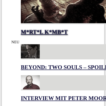
M*RT*L K*MB*T
NEU
BEYOND: TWO SOULS – SPOIL
INTERVIEW MIT PETER MOO