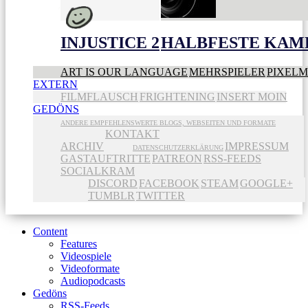
INJUSTICE 2
HALBFESTE KAME
ART IS OUR LANGUAGE
MEHRSPIELER
PIXEL
EXTERN
FILMFLAUSCH
FRIGHTENING
INSERT MOIN
GEDÖNS
ANDERE EMPFEHLENSWERTE BLOGS, WEBSEITEN UND FORMATE
KONTAKT
ARCHIV
IMPRESSUM
DATENSCHUTZERKLÄRUNG
GASTAUFTRITTE
PATREON
RSS-FEEDS
SOCIALKRAM
DISCORD
FACEBOOK
STEAM
GOOGLE+
TUMBLR
TWITTER
Content
Features
Videospiele
Videoformate
Audiopodcasts
Gedöns
RSS-Feeds