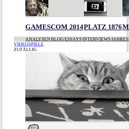
GAMESCOM 2014
PLATZ 1876
M
ANALYSEN
BLOG
ESSAYS
INTERVIEWS
JAHRES
VIDEOSPIELE
ZUFÄLLIG