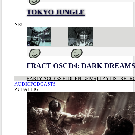
TOKYO JUNGLE
NEU
FRACT OSC
D4: DARK DREAMS 
EARLY ACCESS
HIDDEN GEMS
PLAYLIST
RETR
AUDIOPODCASTS
ZUFÄLLIG