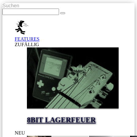
Suchen
FEATURES
ZUFÄLLIG
8BIT LAGERFEUER
NEU