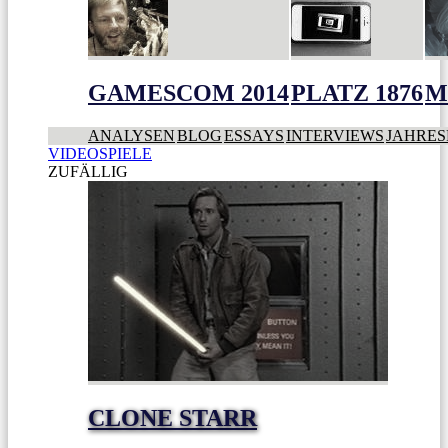
GAMESCOM 2014
PLATZ 1876
M
ANALYSEN
BLOG
ESSAYS
INTERVIEWS
JAHRES
VIDEOSPIELE
ZUFÄLLIG
CLONE STARR