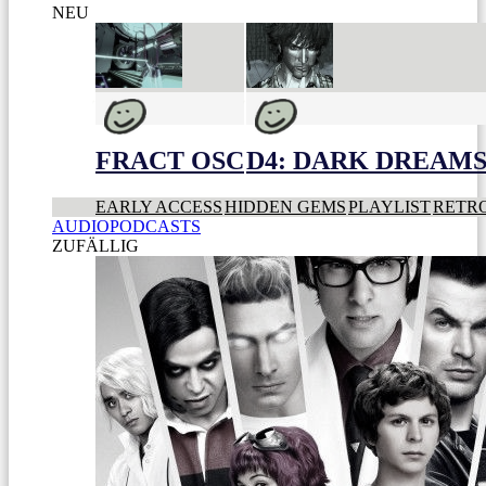
NEU
FRACT OSC
D4: DARK DREAMS 
EARLY ACCESS
HIDDEN GEMS
PLAYLIST
RETR
AUDIOPODCASTS
ZUFÄLLIG