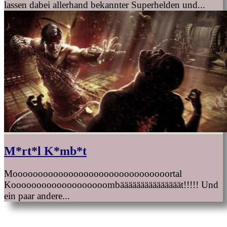
lassen dabei allerhand bekannter Superhelden und...
M*rt*l K*mb*t
Mooooooooooooooooooooooooooooooortal
Kooooooooooooooooooombääääääääääääääät!!!!! Und
ein paar andere...