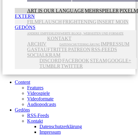
ART IS OUR LANGUAGE
MEHRSPIELER
PIXEL
EXTERN
FILMFLAUSCH
FRIGHTENING
INSERT MOIN
GEDÖNS
ANDERE EMPFEHLENSWERTE BLOGS, WEBSEITEN UND FORMATE
KONTAKT
ARCHIV
IMPRESSUM
DATENSCHUTZERKLÄRUNG
GASTAUFTRITTE
PATREON
RSS-FEEDS
SOCIALKRAM
DISCORD
FACEBOOK
STEAM
GOOGLE+
TUMBLR
TWITTER
Content
Features
Videospiele
Videoformate
Audiopodcasts
Gedöns
RSS-Feeds
Kontakt
Datenschutzerklärung
Impressum