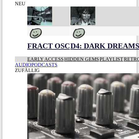
NEU
FRACT OSC
D4: DARK DREAMS 
EARLY ACCESS
HIDDEN GEMS
PLAYLIST
RETR
AUDIOPODCASTS
ZUFÄLLIG