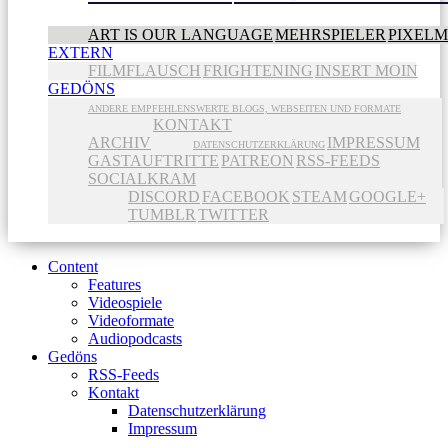
ART IS OUR LANGUAGE
MEHRSPIELER
PIXEL
EXTERN
FILMFLAUSCH
FRIGHTENING
INSERT MOIN
GEDÖNS
ANDERE EMPFEHLENSWERTE BLOGS, WEBSEITEN UND FORMATE
KONTAKT
ARCHIV
IMPRESSUM
DATENSCHUTZERKLÄRUNG
GASTAUFTRITTE
PATREON
RSS-FEEDS
SOCIALKRAM
DISCORD
FACEBOOK
STEAM
GOOGLE+
TUMBLR
TWITTER
Content
Features
Videospiele
Videoformate
Audiopodcasts
Gedöns
RSS-Feeds
Kontakt
Datenschutzerklärung
Impressum