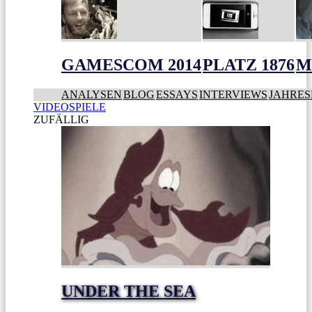
GAMESCOM 2014
PLATZ 1876
M
ANALYSEN
BLOG
ESSAYS
INTERVIEWS
JAHRES
VIDEOSPIELE
ZUFÄLLIG
UNDER THE SEA