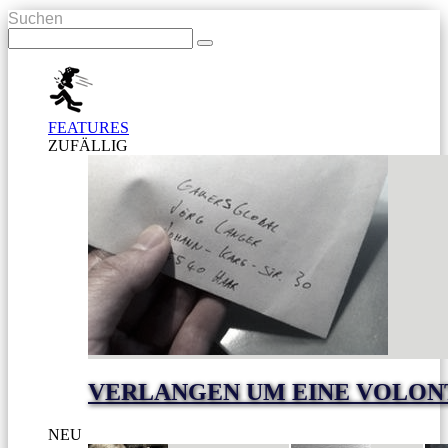
Suchen
FEATURES
ZUFÄLLIG
VERLANGEN UM EINE VOLON
NEU