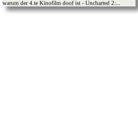
warum der 4.te Kinofilm doof ist - Uncharted 2:...