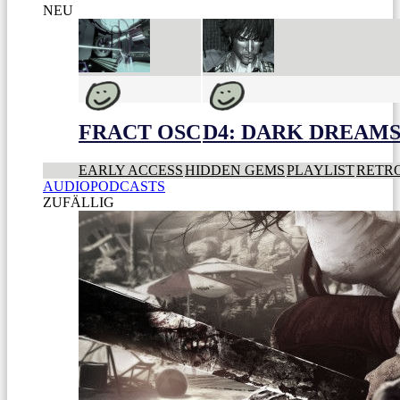
NEU
FRACT OSC
D4: DARK DREAMS 
EARLY ACCESS
HIDDEN GEMS
PLAYLIST
RETR
AUDIOPODCASTS
ZUFÄLLIG