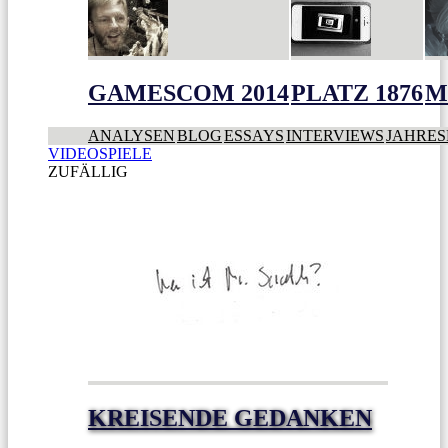
GAMESCOM 2014
PLATZ 1876
M
ANALYSEN
BLOG
ESSAYS
INTERVIEWS
JAHRES
VIDEOSPIELE
ZUFÄLLIG
KREISENDE GEDANKEN