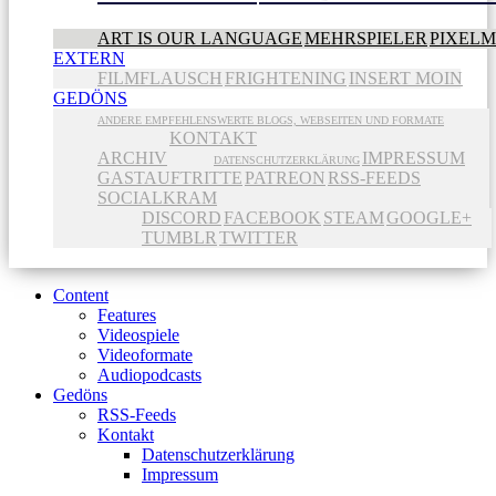
ART IS OUR LANGUAGE
MEHRSPIELER
PIXEL
EXTERN
FILMFLAUSCH
FRIGHTENING
INSERT MOIN
GEDÖNS
ANDERE EMPFEHLENSWERTE BLOGS, WEBSEITEN UND FORMATE
KONTAKT
ARCHIV
IMPRESSUM
DATENSCHUTZERKLÄRUNG
GASTAUFTRITTE
PATREON
RSS-FEEDS
SOCIALKRAM
DISCORD
FACEBOOK
STEAM
GOOGLE+
TUMBLR
TWITTER
Content
Features
Videospiele
Videoformate
Audiopodcasts
Gedöns
RSS-Feeds
Kontakt
Datenschutzerklärung
Impressum