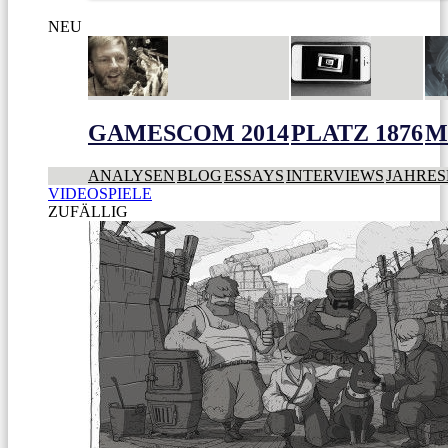
NEU
GAMESCOM 2014
PLATZ 1876
M
ANALYSEN
BLOG
ESSAYS
INTERVIEWS
JAHRES
VIDEOSPIELE
ZUFÄLLIG