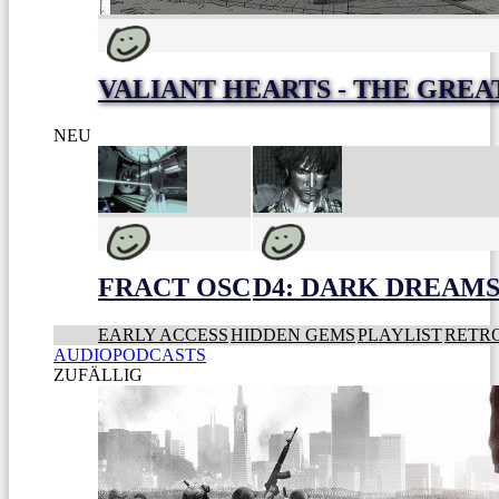
VALIANT HEARTS - THE GREA
NEU
FRACT OSC
D4: DARK DREAMS 
EARLY ACCESS
HIDDEN GEMS
PLAYLIST
RETR
AUDIOPODCASTS
ZUFÄLLIG