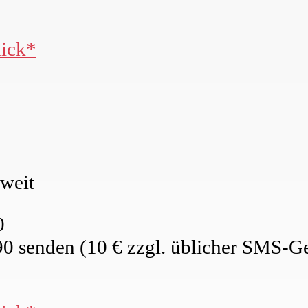
lick*
tweit
0
90 senden (10 € zzgl. üblicher SMS-Ge