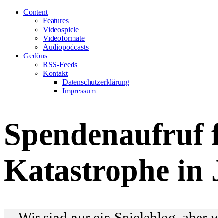
Content
Features
Videospiele
Videoformate
Audiopodcasts
Gedöns
RSS-Feeds
Kontakt
Datenschutzerklärung
Impressum
Spendenaufruf f
Katastrophe in
Wir sind nur ein Spieleblog, aber