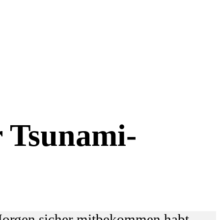
r Tsunami-
e Morgen sicher mitbekommen habt,