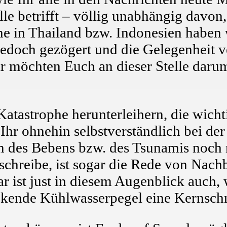
 alle betrifft – völlig unabhängig dav
he in Thailand bzw. Indonesien haben
jedoch gezögert und die Gelegenheit v
 möchten Euch an dieser Stelle darum 
Katastrophe herunterleihern, die wicht
hr ohnehin selbstverständlich bei de
 des Bebens bzw. des Tsunamis noch ni
schreibe, ist sogar die Rede von Nac
ar ist just in diesem Augenblick auc
nkende Kühlwasserpegel eine Kernschm