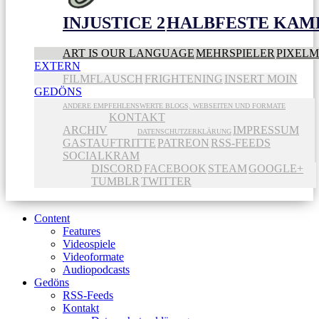
INJUSTICE 2
HALBFESTE KAME
ART IS OUR LANGUAGE
MEHRSPIELER
PIXEL
EXTERN
FILMFLAUSCH
FRIGHTENING
INSERT MOIN
GEDÖNS
ANDERE EMPFEHLENSWERTE BLOGS, WEBSEITEN UND FORMATE
KONTAKT
ARCHIV
IMPRESSUM
DATENSCHUTZERKLÄRUNG
GASTAUFTRITTE
PATREON
RSS-FEEDS
SOCIALKRAM
DISCORD
FACEBOOK
STEAM
GOOGLE+
TUMBLR
TWITTER
Content
Features
Videospiele
Videoformate
Audiopodcasts
Gedöns
RSS-Feeds
Kontakt