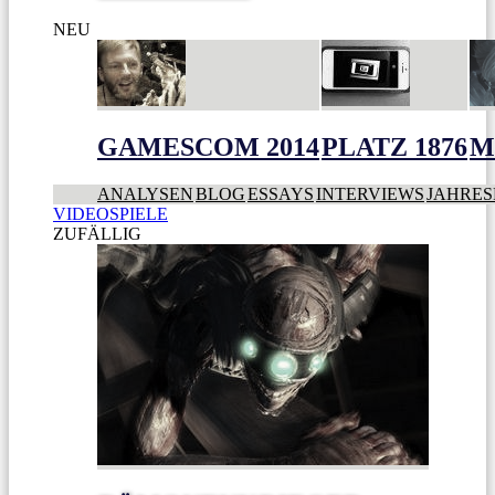
NEU
GAMESCOM 2014
PLATZ 1876
M
ANALYSEN
BLOG
ESSAYS
INTERVIEWS
JAHRES
VIDEOSPIELE
ZUFÄLLIG