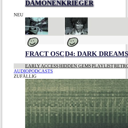
DÄMONENKRIEGER
NEU
FRACT OSC
D4: DARK DREAMS 
EARLY ACCESS
HIDDEN GEMS
PLAYLIST
RETR
AUDIOPODCASTS
ZUFÄLLIG