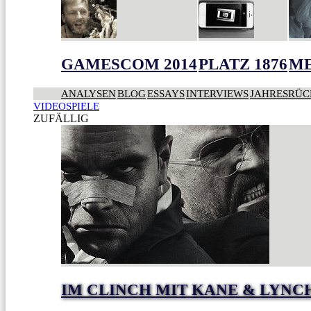
GAMESCOM 2014
PLATZ 1876
ME
ANALYSEN
BLOG
ESSAYS
INTERVIEWS
JAHRESRÜC
VIDEOSPIELE
ZUFÄLLIG
IM CLINCH MIT KANE & LYNC