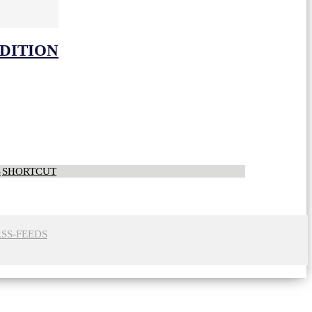
EDITION
S
SHORTCUT
RSS-FEEDS