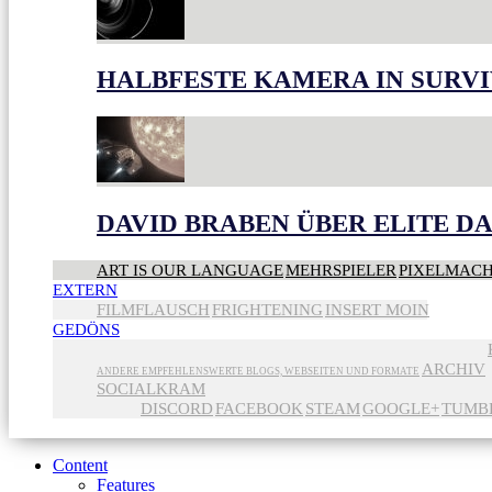
HALBFESTE KAMERA IN SURV
DAVID BRABEN ÜBER ELITE 
ART IS OUR LANGUAGE
MEHRSPIELER
PIXELMAC
EXTERN
FILMFLAUSCH
FRIGHTENING
INSERT MOIN
GEDÖNS
ARCHIV
ANDERE EMPFEHLENSWERTE BLOGS, WEBSEITEN UND FORMATE
SOCIALKRAM
DISCORD
FACEBOOK
STEAM
GOOGLE+
TUMB
Content
Features