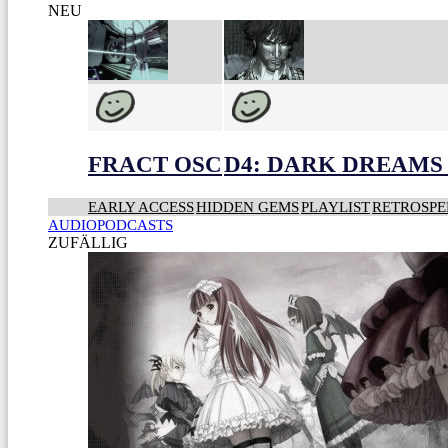
NEU
FRACT OSC
D4: DARK DREAMS 
EARLY ACCESS
HIDDEN GEMS
PLAYLIST
RETROSPE
AUDIOPODCASTS
ZUFÄLLIG