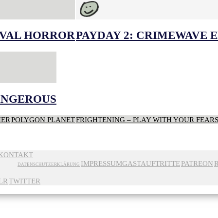
IVAL HORROR
PAYDAY 2: CRIMEWAVE 
DANGEROUS
HER
POLYGON PLANET
FRIGHTENING – PLAY WITH YOUR FEAR
KONTAKT
IMPRESSUM
GASTAUFTRITTE
PATREON
DATENSCHUTZERKLÄRUNG
LR
TWITTER