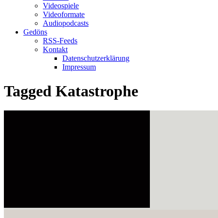
Videospiele
Videoformate
Audiopodcasts
Gedöns
RSS-Feeds
Kontakt
Datenschutzerklärung
Impressum
Tagged
Katastrophe