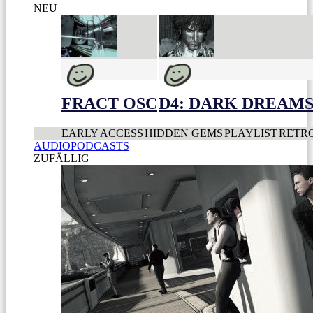
NEU
FRACT OSC
D4: DARK DREAMS 
EARLY ACCESS
HIDDEN GEMS
PLAYLIST
RETR
AUDIOPODCASTS
ZUFÄLLIG