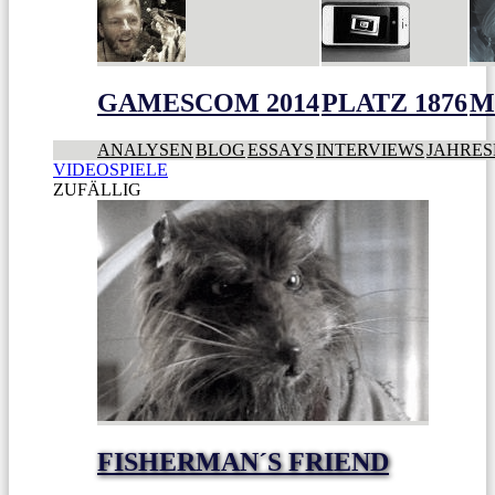
GAMESCOM 2014
PLATZ 1876
M
ANALYSEN
BLOG
ESSAYS
INTERVIEWS
JAHRES
VIDEOSPIELE
ZUFÄLLIG
FISHERMAN´S FRIEND