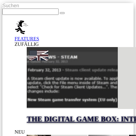
Suchen
FEATURES
ZUFÄLLIG
THE DIGITAL GAME BOX: IN
NEU