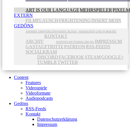
ART IS OUR LANGUAGE
MEHRSPIELER
PIXEL
EXTERN
FILMFLAUSCH
FRIGHTENING
INSERT MOIN
GEDÖNS
ANDERE EMPFEHLENSWERTE BLOGS, WEBSEITEN UND FORMATE
KONTAKT
ARCHIV
IMPRESSUM
DATENSCHUTZERKLÄRUNG
GASTAUFTRITTE
PATREON
RSS-FEEDS
SOCIALKRAM
DISCORD
FACEBOOK
STEAM
GOOGLE+
TUMBLR
TWITTER
Content
Features
Videospiele
Videoformate
Audiopodcasts
Gedöns
RSS-Feeds
Kontakt
Datenschutzerklärung
Impressum