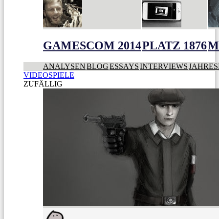
GAMESCOM 2014
PLATZ 1876
M
ANALYSEN
BLOG
ESSAYS
INTERVIEWS
JAHRES
VIDEOSPIELE
ZUFÄLLIG