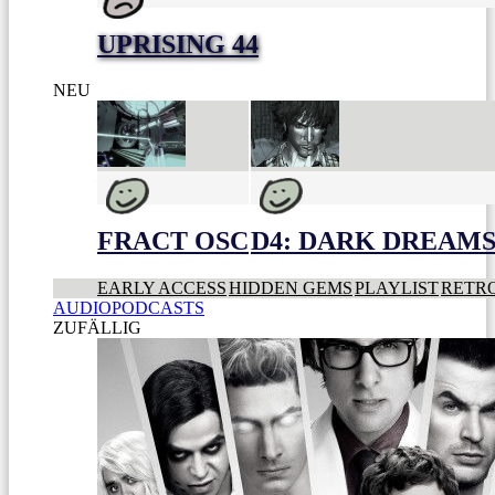
UPRISING 44
NEU
FRACT OSC
D4: DARK DREAMS 
EARLY ACCESS
HIDDEN GEMS
PLAYLIST
RETR
AUDIOPODCASTS
ZUFÄLLIG