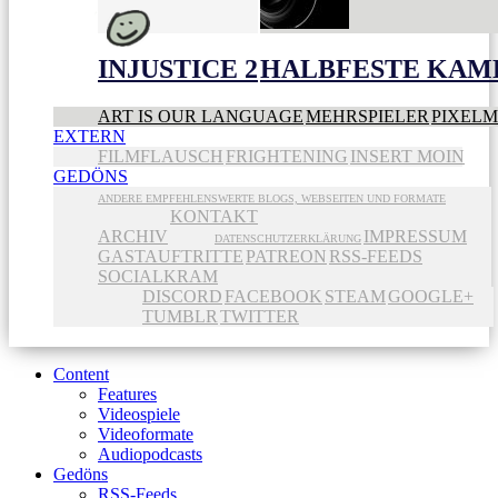
INJUSTICE 2
HALBFESTE KAME
ART IS OUR LANGUAGE
MEHRSPIELER
PIXEL
EXTERN
FILMFLAUSCH
FRIGHTENING
INSERT MOIN
GEDÖNS
ANDERE EMPFEHLENSWERTE BLOGS, WEBSEITEN UND FORMATE
KONTAKT
ARCHIV
IMPRESSUM
DATENSCHUTZERKLÄRUNG
GASTAUFTRITTE
PATREON
RSS-FEEDS
SOCIALKRAM
DISCORD
FACEBOOK
STEAM
GOOGLE+
TUMBLR
TWITTER
Content
Features
Videospiele
Videoformate
Audiopodcasts
Gedöns
RSS-Feeds