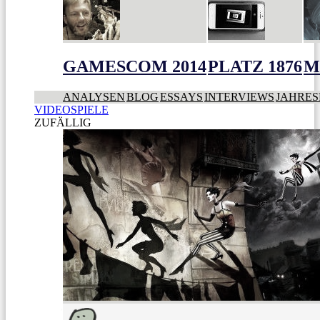
GAMESCOM 2014
PLATZ 1876
M
ANALYSEN
BLOG
ESSAYS
INTERVIEWS
JAHRES
VIDEOSPIELE
ZUFÄLLIG