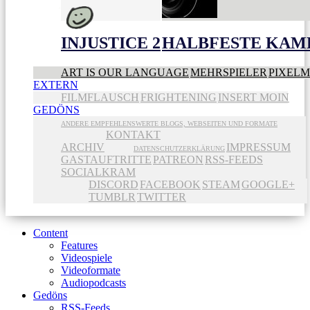
INJUSTICE 2
HALBFESTE KAME
ART IS OUR LANGUAGE
MEHRSPIELER
PIXEL
EXTERN
FILMFLAUSCH
FRIGHTENING
INSERT MOIN
GEDÖNS
ANDERE EMPFEHLENSWERTE BLOGS, WEBSEITEN UND FORMATE
KONTAKT
ARCHIV
IMPRESSUM
DATENSCHUTZERKLÄRUNG
GASTAUFTRITTE
PATREON
RSS-FEEDS
SOCIALKRAM
DISCORD
FACEBOOK
STEAM
GOOGLE+
TUMBLR
TWITTER
Content
Features
Videospiele
Videoformate
Audiopodcasts
Gedöns
RSS-Feeds