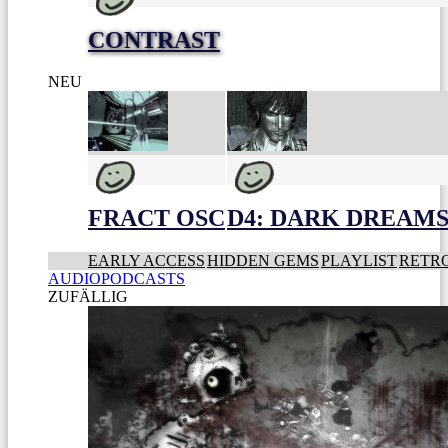
CONTRAST
NEU
FRACT OSC
D4: DARK DREAMS 
EARLY ACCESS
HIDDEN GEMS
PLAYLIST
RETR
AUDIOPODCASTS
ZUFÄLLIG