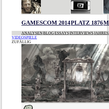
GAMESCOM 2014
PLATZ 1876
M
ANALYSEN
BLOG
ESSAYS
INTERVIEWS
JAHRES
VIDEOSPIELE
ZUFÄLLIG