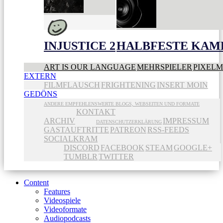
INJUSTICE 2
HALBFESTE KAME
ART IS OUR LANGUAGE
MEHRSPIELER
PIXEL
EXTERN
FILMFLAUSCH
FRIGHTENING
INSERT MOIN
GEDÖNS
ANDERE EMPFEHLENSWERTE BLOGS, WEBSEITEN UND FORMATE
KONTAKT
ARCHIV
IMPRESSUM
DATENSCHUTZERKLÄRUNG
GASTAUFTRITTE
PATREON
RSS-FEEDS
SOCIALKRAM
DISCORD
FACEBOOK
STEAM
GOOGLE+
TUMBLR
TWITTER
Content
Features
Videospiele
Videoformate
Audiopodcasts