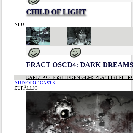
CHILD OF LIGHT
NEU
FRACT OSC
D4: DARK DREAMS 
EARLY ACCESS
HIDDEN GEMS
PLAYLIST
RETR
AUDIOPODCASTS
ZUFÄLLIG