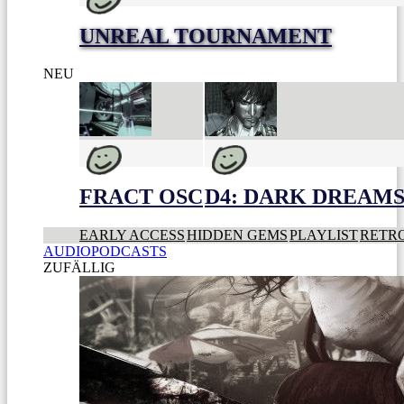
UNREAL TOURNAMENT
NEU
FRACT OSC
D4: DARK DREAMS 
EARLY ACCESS
HIDDEN GEMS
PLAYLIST
RETR
AUDIOPODCASTS
ZUFÄLLIG