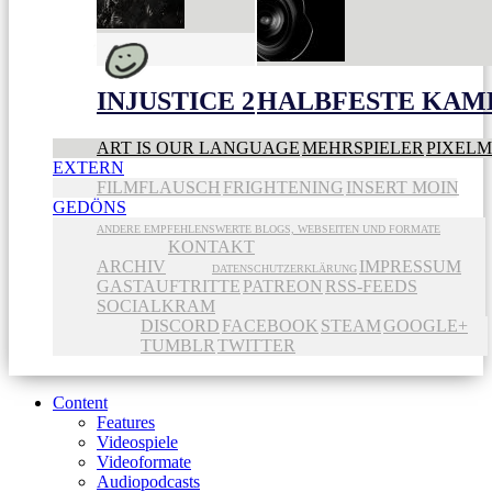
INJUSTICE 2
HALBFESTE KAME
ART IS OUR LANGUAGE
MEHRSPIELER
PIXEL
EXTERN
FILMFLAUSCH
FRIGHTENING
INSERT MOIN
GEDÖNS
ANDERE EMPFEHLENSWERTE BLOGS, WEBSEITEN UND FORMATE
KONTAKT
ARCHIV
IMPRESSUM
DATENSCHUTZERKLÄRUNG
GASTAUFTRITTE
PATREON
RSS-FEEDS
SOCIALKRAM
DISCORD
FACEBOOK
STEAM
GOOGLE+
TUMBLR
TWITTER
Content
Features
Videospiele
Videoformate
Audiopodcasts