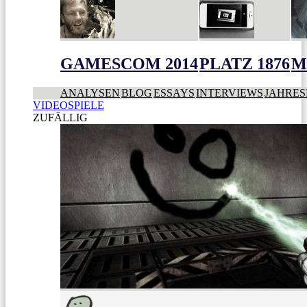
GAMESCOM 2014
PLATZ 1876
M
ANALYSEN
BLOG
ESSAYS
INTERVIEWS
JAHRES
VIDEOSPIELE
ZUFÄLLIG