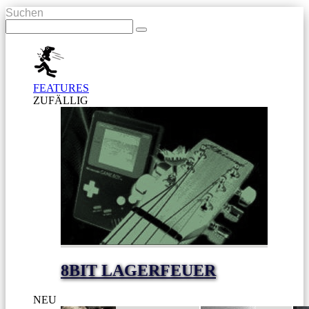
Suchen
FEATURES
ZUFÄLLIG
8BIT LAGERFEUER
NEU