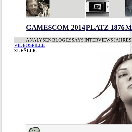
GAMESCOM 2014
PLATZ 1876
M
ANALYSEN
BLOG
ESSAYS
INTERVIEWS
JAHRES
VIDEOSPIELE
ZUFÄLLIG