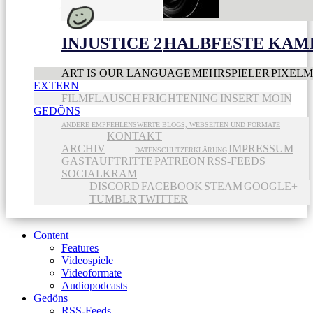
INJUSTICE 2
HALBFESTE KAME
ART IS OUR LANGUAGE
MEHRSPIELER
PIXEL
EXTERN
FILMFLAUSCH
FRIGHTENING
INSERT MOIN
GEDÖNS
ANDERE EMPFEHLENSWERTE BLOGS, WEBSEITEN UND FORMATE
KONTAKT
ARCHIV
IMPRESSUM
DATENSCHUTZERKLÄRUNG
GASTAUFTRITTE
PATREON
RSS-FEEDS
SOCIALKRAM
DISCORD
FACEBOOK
STEAM
GOOGLE+
TUMBLR
TWITTER
Content
Features
Videospiele
Videoformate
Audiopodcasts
Gedöns
RSS-Feeds