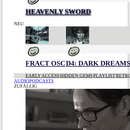
HEAVENLY SWORD
NEU
FRACT OSC
D4: DARK DREAMS 
EARLY ACCESS
HIDDEN GEMS
PLAYLIST
RETR
AUDIOPODCASTS
ZUFÄLLIG