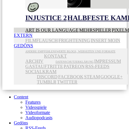
INJUSTICE 2
HALBFESTE KAME
ART IS OUR LANGUAGE
MEHRSPIELER
PIXEL
EXTERN
FILMFLAUSCH
FRIGHTENING
INSERT MOIN
GEDÖNS
ANDERE EMPFEHLENSWERTE BLOGS, WEBSEITEN UND FORMATE
KONTAKT
ARCHIV
IMPRESSUM
DATENSCHUTZERKLÄRUNG
GASTAUFTRITTE
PATREON
RSS-FEEDS
SOCIALKRAM
DISCORD
FACEBOOK
STEAM
GOOGLE+
TUMBLR
TWITTER
Content
Features
Videospiele
Videoformate
Audiopodcasts
Gedöns
RSS-Feeds