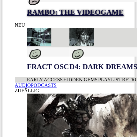
RAMBO: THE VIDEOGAME
NEU
FRACT OSC
D4: DARK DREAMS 
EARLY ACCESS
HIDDEN GEMS
PLAYLIST
RETR
AUDIOPODCASTS
ZUFÄLLIG