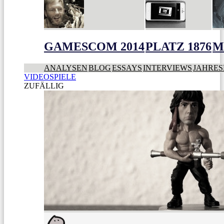
GAMESCOM 2014
PLATZ 1876
M
ANALYSEN
BLOG
ESSAYS
INTERVIEWS
JAHRES
VIDEOSPIELE
ZUFÄLLIG