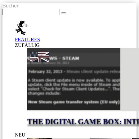
Suchen
FEATURES
ZUFÄLLIG
THE DIGITAL GAME BOX: IN
NEU