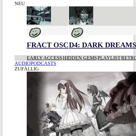
NEU
FRACT OSC
D4: DARK DREAMS 
EARLY ACCESS
HIDDEN GEMS
PLAYLIST
RETR
AUDIOPODCASTS
ZUFÄLLIG