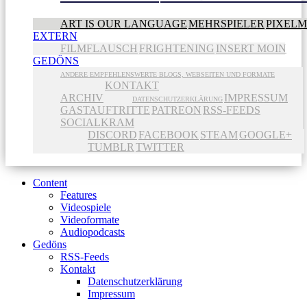
ART IS OUR LANGUAGE
MEHRSPIELER
PIXEL
EXTERN
FILMFLAUSCH
FRIGHTENING
INSERT MOIN
GEDÖNS
ANDERE EMPFEHLENSWERTE BLOGS, WEBSEITEN UND FORMATE
KONTAKT
ARCHIV
IMPRESSUM
DATENSCHUTZERKLÄRUNG
GASTAUFTRITTE
PATREON
RSS-FEEDS
SOCIALKRAM
DISCORD
FACEBOOK
STEAM
GOOGLE+
TUMBLR
TWITTER
Content
Features
Videospiele
Videoformate
Audiopodcasts
Gedöns
RSS-Feeds
Kontakt
Datenschutzerklärung
Impressum