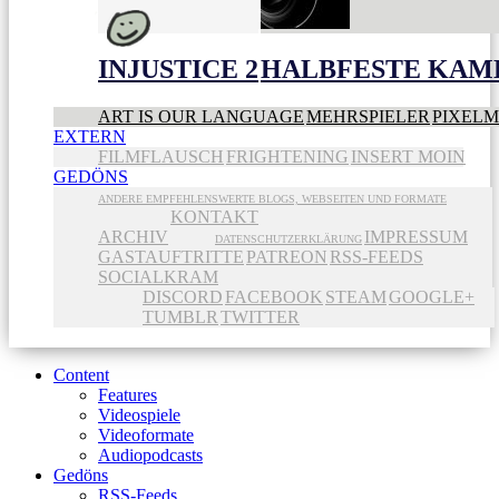
INJUSTICE 2
HALBFESTE KAME
ART IS OUR LANGUAGE
MEHRSPIELER
PIXEL
EXTERN
FILMFLAUSCH
FRIGHTENING
INSERT MOIN
GEDÖNS
ANDERE EMPFEHLENSWERTE BLOGS, WEBSEITEN UND FORMATE
KONTAKT
ARCHIV
IMPRESSUM
DATENSCHUTZERKLÄRUNG
GASTAUFTRITTE
PATREON
RSS-FEEDS
SOCIALKRAM
DISCORD
FACEBOOK
STEAM
GOOGLE+
TUMBLR
TWITTER
Content
Features
Videospiele
Videoformate
Audiopodcasts
Gedöns
RSS-Feeds