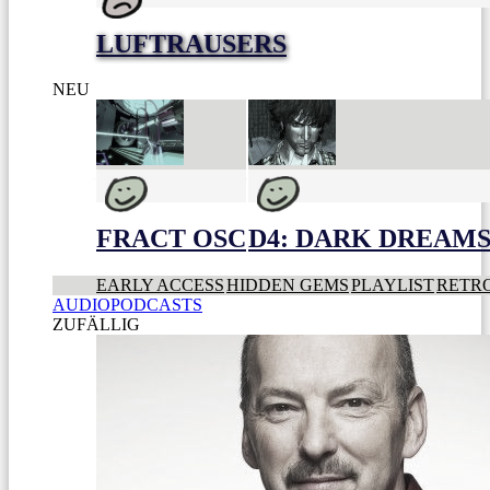
LUFTRAUSERS
NEU
FRACT OSC
D4: DARK DREAMS 
EARLY ACCESS
HIDDEN GEMS
PLAYLIST
RETR
AUDIOPODCASTS
ZUFÄLLIG