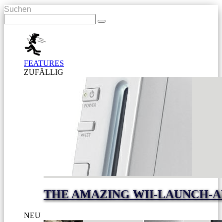
Suchen
FEATURES
ZUFÄLLIG
THE AMAZING WII-LAUNCH-
NEU