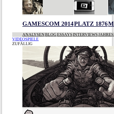
GAMESCOM 2014
PLATZ 1876
M
ANALYSEN
BLOG
ESSAYS
INTERVIEWS
JAHRES
VIDEOSPIELE
ZUFÄLLIG