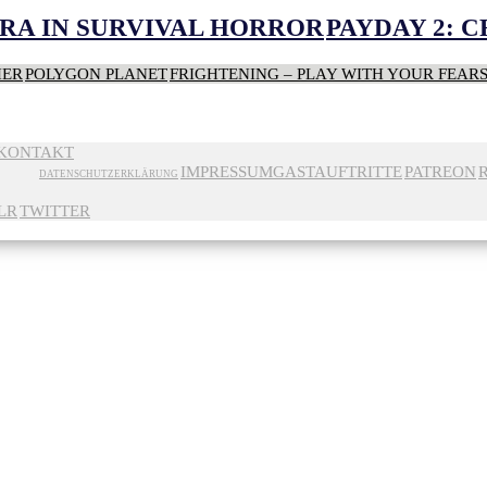
RA IN SURVIVAL HORROR
PAYDAY 2: 
HER
POLYGON PLANET
FRIGHTENING – PLAY WITH YOUR FEAR
KONTAKT
IMPRESSUM
GASTAUFTRITTE
PATREON
DATENSCHUTZERKLÄRUNG
LR
TWITTER