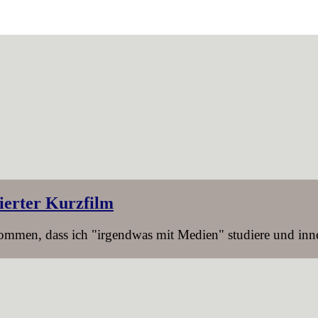
rierter Kurzfilm
kommen, dass ich "irgendwas mit Medien" studiere und in