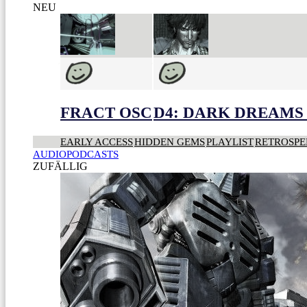
NEU
FRACT OSC
D4: DARK DREAMS 
EARLY ACCESS
HIDDEN GEMS
PLAYLIST
RETROSPE
AUDIOPODCASTS
ZUFÄLLIG