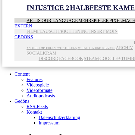
INJUSTICE 2
HALBFESTE KAME
ART IS OUR LANGUAGE
MEHRSPIELER
PIXELMAC
EXTERN
FILMFLAUSCH
FRIGHTENING
INSERT MOIN
GEDÖNS
ARCHIV
ANDERE EMPFEHLENSWERTE BLOGS, WEBSEITEN UND FORMATE
SOCIALKRAM
DISCORD
FACEBOOK
STEAM
GOOGLE+
TUMB
Content
Features
Videospiele
Videoformate
Audiopodcasts
Gedöns
RSS-Feeds
Kontakt
Datenschutzerklärung
Impressum