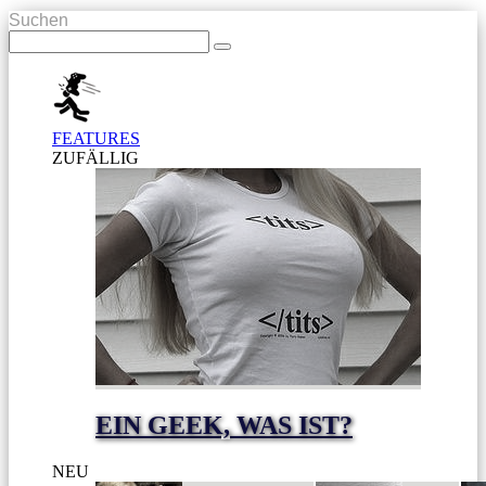
Suchen
FEATURES
ZUFÄLLIG
EIN GEEK, WAS IST?
NEU