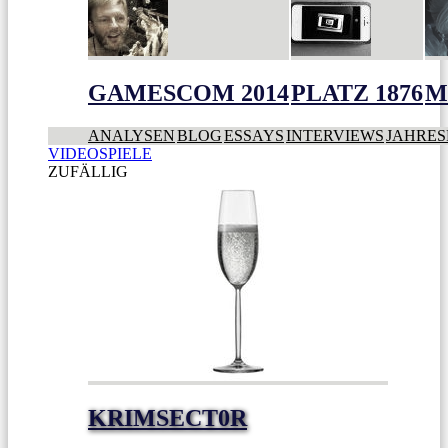
GAMESCOM 2014
PLATZ 1876
M
ANALYSEN
BLOG
ESSAYS
INTERVIEWS
JAHRES
VIDEOSPIELE
ZUFÄLLIG
KRIMSECT0R