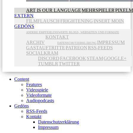
ART IS OUR LANGUAGE
MEHRSPIELER
PIXEL
EXTERN
FILMFLAUSCH
FRIGHTENING
INSERT MOIN
GEDÖNS
ANDERE EMPFEHLENSWERTE BLOGS, WEBSEITEN UND FORMATE
KONTAKT
ARCHIV
IMPRESSUM
DATENSCHUTZERKLÄRUNG
GASTAUFTRITTE
PATREON
RSS-FEEDS
SOCIALKRAM
DISCORD
FACEBOOK
STEAM
GOOGLE+
TUMBLR
TWITTER
Content
Features
Videospiele
Videoformate
Audiopodcasts
Gedöns
RSS-Feeds
Kontakt
Datenschutzerklärung
Impressum