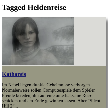
Tagged
Heldenreise
Katharsis
Im Nebel liegen dunkle Geheimnisse verborgen.
Normalerweise sollen Computerspiele dem Spieler
Freude bereiten, ihn auf eine unterhaltsame Reise
schicken und am Ende gewinnen lassen. Aber “Silent
Hill 2”...