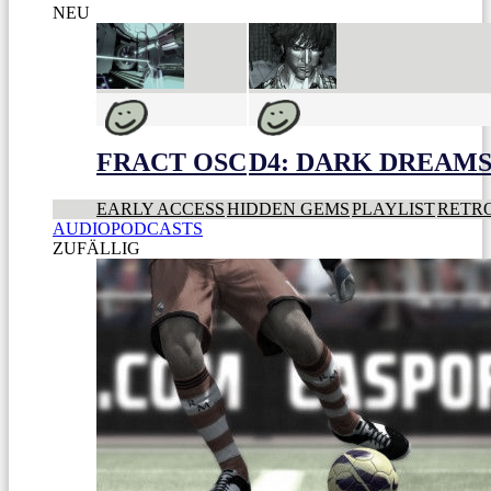
NEU
FRACT OSC
D4: DARK DREAMS 
EARLY ACCESS
HIDDEN GEMS
PLAYLIST
RETR
AUDIOPODCASTS
ZUFÄLLIG