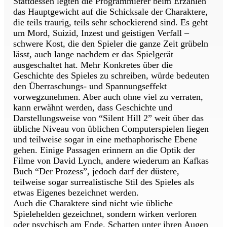
Stattdessen legten die Programmierer beim Erzählen
das Hauptgewicht auf die Schicksale der Charaktere,
die teils traurig, teils sehr schockierend sind. Es geht
um Mord, Suizid, Inzest und geistigen Verfall –
schwere Kost, die den Spieler die ganze Zeit grübeln
lässt, auch lange nachdem er das Spielgerät
ausgeschaltet hat. Mehr Konkretes über die
Geschichte des Spieles zu schreiben, würde bedeuten
den Überraschungs- und Spannungseffekt
vorwegzunehmen. Aber auch ohne viel zu verraten,
kann erwähnt werden, dass Geschichte und
Darstellungsweise von “Silent Hill 2” weit über das
übliche Niveau von üblichen Computerspielen liegen
und teilweise sogar in eine methaphorische Ebene
gehen. Einige Passagen erinnern an die Optik der
Filme von David Lynch, andere wiederum an Kafkas
Buch “Der Prozess”, jedoch darf der düstere,
teilweise sogar surrealistische Stil des Spieles als
etwas Eigenes bezeichnet werden.
Auch die Charaktere sind nicht wie übliche
Spielehelden gezeichnet, sondern wirken verloren
oder psychisch am Ende. Schatten unter ihren Augen