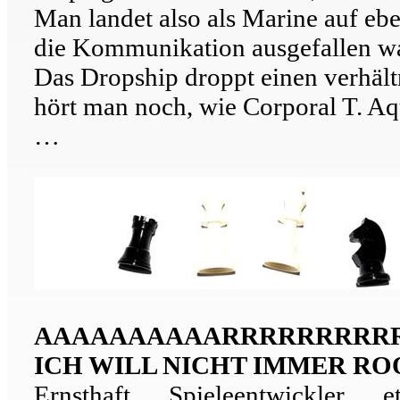
Man landet also als Marine auf eb
die Kommunikation ausgefallen war,
Das Dropship droppt einen verhält
hört man noch, wie Corporal T. A
…
AAAAAAAAAARRRRRRRR
ICH WILL NICHT IMMER ROOK
Ernsthaft … Spieleentwickler … et