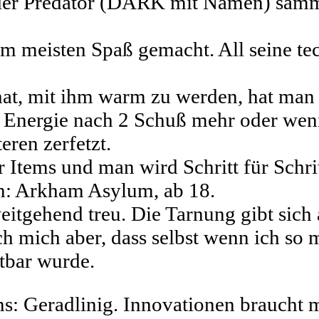
, der Predator (DARK mit Namen) sam
 am meisten Spaß gemacht. All seine 
t, mit ihm warm zu werden, hat man 
Energie nach 2 Schuß mehr oder wenig
eren zerfetzt.
 Items und man wird Schritt für Schrit
an: Arkham Asylum, ab 18.
eitgehend treu. Die Tarnung gibt sich
ch mich aber, dass selbst wenn ich so
htbar wurde.
ins: Geradlinig. Innovationen braucht 