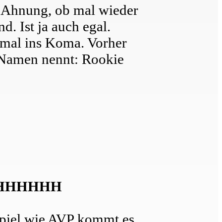
e Ahnung, ob mal wieder
. Ist ja auch egal.
tmal ins Koma. Vorher
 Namen nennt: Rookie
HHHHHH
Spiel wie AVP kommt es