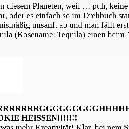
en diesem Planeten, weil … puh, kein
 oder es einfach so im Drehbuch stand
nismäßig unsanft ab und man fällt ers
quila (Kosename: Tequila) einen beim
RRRRRRRRGGGGGGGGGHHHH
IE HEISSEN!!!!!!!
was mehr Kreativität! Klar, bei nem 