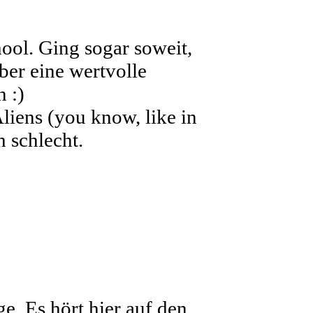
ool. Ging sogar soweit,
ber eine wertvolle
 :)
liens (you know, like in
 schlecht.
e. Es hört hier auf den