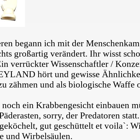
eren begann ich mit der Menschenka
hts großartig verändert. Ihr wisst scho
Ein verrückter Wissenschaftler / Konz
EYLAND hört und gewisse Ähnlichkei
 zu zähmen und als biologische Waffe o
r noch ein Krabbengesicht einbauen mü
derasten, sorry, der Predatoren statt.
eköchelt, gut geschüttelt et voila`: Wi
se und Wirbelsäulen.