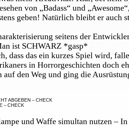
bgesehen von „Badass“ und „Awesome“
stens geben! Natürlich bleibt er auc
arakterisierung seitens der Entwickler
: Man ist SCHWARZ *gasp*
 dass das ein kurzes Spiel wird, falle
kaners in Horrorgeschichten doch ehe
ch auf den Weg und ging die Ausrüstun
ICHT ABGEBEN – CHECK
 – CHECK
lampe und Waffe simultan nutzen – In