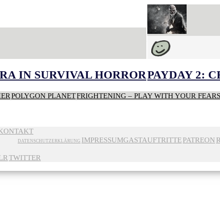
RA IN SURVIVAL HORROR
PAYDAY 2: 
HER
POLYGON PLANET
FRIGHTENING – PLAY WITH YOUR FEAR
KONTAKT
IMPRESSUM
GASTAUFTRITTE
PATREON
DATENSCHUTZERKLÄRUNG
LR
TWITTER