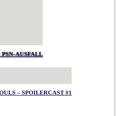
 PSN-AUSFALL
OULS – SPOILERCAST #1