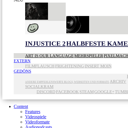
INJUSTICE 2
HALBFESTE KAME
ART IS OUR LANGUAGE
MEHRSPIELER
PIXELMAC
EXTERN
FILMFLAUSCH
FRIGHTENING
INSERT MOIN
GEDÖNS
ARCHIV
ANDERE EMPFEHLENSWERTE BLOGS, WEBSEITEN UND FORMATE
SOCIALKRAM
DISCORD
FACEBOOK
STEAM
GOOGLE+
TUMB
Content
Features
Videospiele
Videoformate
Audiopodcasts