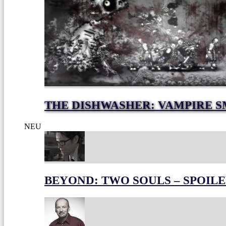
THE DISHWASHER: VAMPIRE S
NEU
BEYOND: TWO SOULS – SPOILE