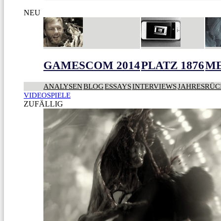
NEU
GAMESCOM 2014
PLATZ 1876
ME
ANALYSEN
BLOG
ESSAYS
INTERVIEWS
JAHRESRÜC
VIDEOSPIELE
ZUFÄLLIG