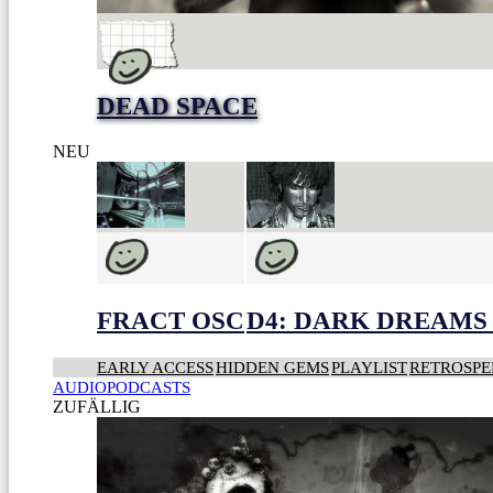
DEAD SPACE
NEU
FRACT OSC
D4: DARK DREAMS 
EARLY ACCESS
HIDDEN GEMS
PLAYLIST
RETROSPE
AUDIOPODCASTS
ZUFÄLLIG