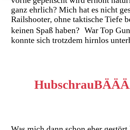
vorne gepeitscht wird erhöht natü
ganz ehrlich? Mich hat es nicht g
Railshooter, ohne taktische Tiefe
keinen Spaß haben? War Top Gun 
konnte sich trotzdem hirnlos unter
HubschrauBÄÄ
Was mich dann schon eher gestört h