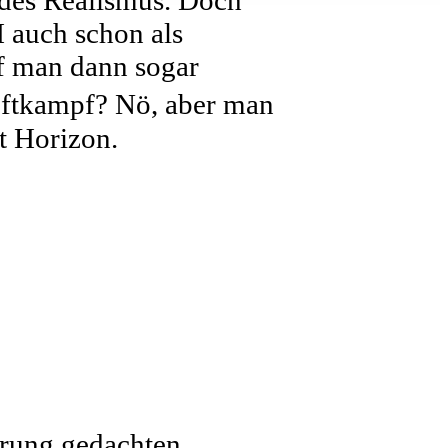
n des Realismus. Doch
 auch schon als
rf man dann sogar
ftkampf? Nö, aber man
t Horizon.
erung gedachten,