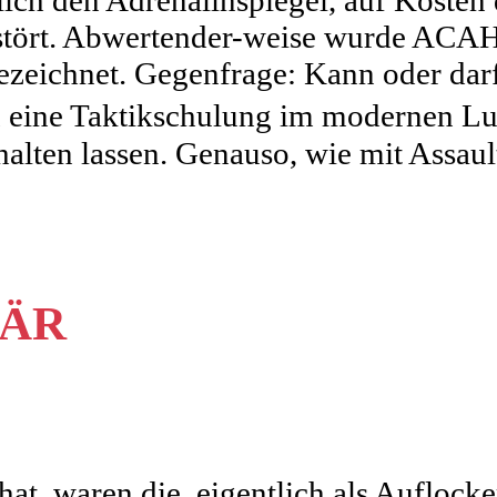
rlich den Adrenalinspiegel, auf Koste
estört. Abwertender-weise wurde ACAH
 bezeichnet. Gegenfrage: Kann oder da
eine Taktikschulung im modernen Lu
halten lassen. Genauso, wie mit Assaul
ÄÄR
at, waren die, eigentlich als Auflock