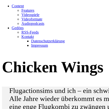
Content
Features
Videospiele
Videoformate
Audiopodcasts
Gedöns
RSS-Feeds
Kontakt
Datenschutzerklärung
Impressum
Chicken Wings
Flugactionsims und ich – ein schw
Alle Jahre wieder überkommt es mi
eine enge Flugkombi zu zwängen u