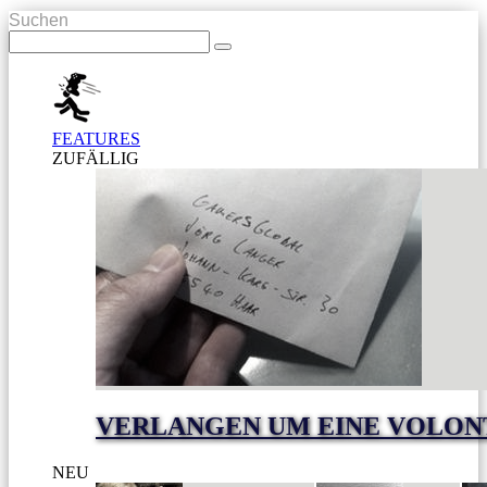
Suchen
FEATURES
ZUFÄLLIG
VERLANGEN UM EINE VOLON
NEU