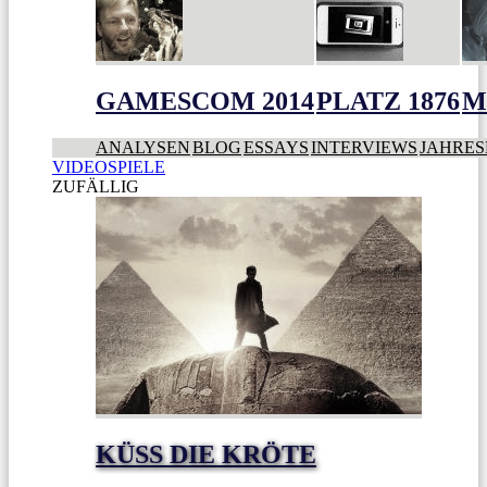
GAMESCOM 2014
PLATZ 1876
M
ANALYSEN
BLOG
ESSAYS
INTERVIEWS
JAHRES
VIDEOSPIELE
ZUFÄLLIG
KÜSS DIE KRÖTE