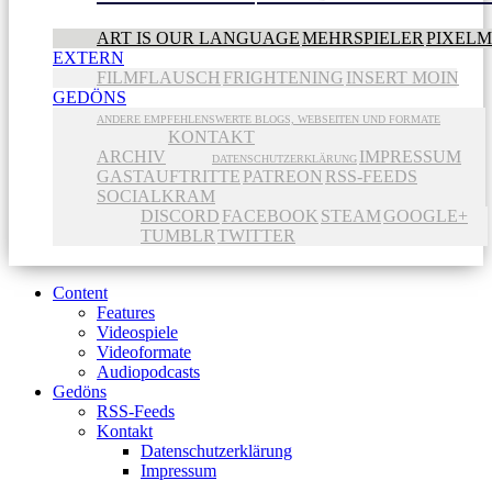
ART IS OUR LANGUAGE
MEHRSPIELER
PIXEL
EXTERN
FILMFLAUSCH
FRIGHTENING
INSERT MOIN
GEDÖNS
ANDERE EMPFEHLENSWERTE BLOGS, WEBSEITEN UND FORMATE
KONTAKT
ARCHIV
IMPRESSUM
DATENSCHUTZERKLÄRUNG
GASTAUFTRITTE
PATREON
RSS-FEEDS
SOCIALKRAM
DISCORD
FACEBOOK
STEAM
GOOGLE+
TUMBLR
TWITTER
Content
Features
Videospiele
Videoformate
Audiopodcasts
Gedöns
RSS-Feeds
Kontakt
Datenschutzerklärung
Impressum