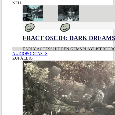
NEU
FRACT OSC
D4: DARK DREAMS 
EARLY ACCESS
HIDDEN GEMS
PLAYLIST
RETR
AUDIOPODCASTS
ZUFÄLLIG