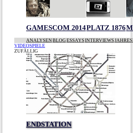
GAMESCOM 2014
PLATZ 1876
M
ANALYSEN
BLOG
ESSAYS
INTERVIEWS
JAHRES
VIDEOSPIELE
ZUFÄLLIG
ENDSTATION