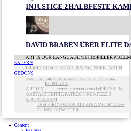
INJUSTICE 2
HALBFESTE KAME
DAVID BRABEN ÜBER ELITE 
ART IS OUR LANGUAGE
MEHRSPIELER
PIXEL
EXTERN
FILMFLAUSCH
FRIGHTENING
INSERT MOIN
GEDÖNS
ANDERE EMPFEHLENSWERTE BLOGS, WEBSEITEN UND FORMATE
KONTAKT
ARCHIV
IMPRESSUM
DATENSCHUTZERKLÄRUNG
GASTAUFTRITTE
PATREON
RSS-FEEDS
SOCIALKRAM
DISCORD
FACEBOOK
STEAM
GOOGLE+
TUMBLR
TWITTER
Content
Features