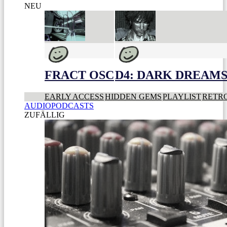
NEU
FRACT OSC
D4: DARK DREAMS 
EARLY ACCESS
HIDDEN GEMS
PLAYLIST
RETR
AUDIOPODCASTS
ZUFÄLLIG