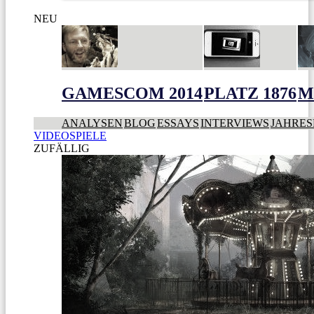
NEU
GAMESCOM 2014
PLATZ 1876
M
ANALYSEN
BLOG
ESSAYS
INTERVIEWS
JAHRES
VIDEOSPIELE
ZUFÄLLIG