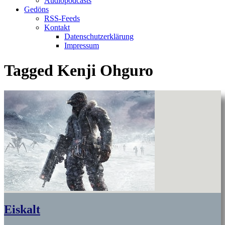
Audiopodcasts
Gedöns
RSS-Feeds
Kontakt
Datenschutzerklärung
Impressum
Tagged
Kenji Ohguro
Eiskalt