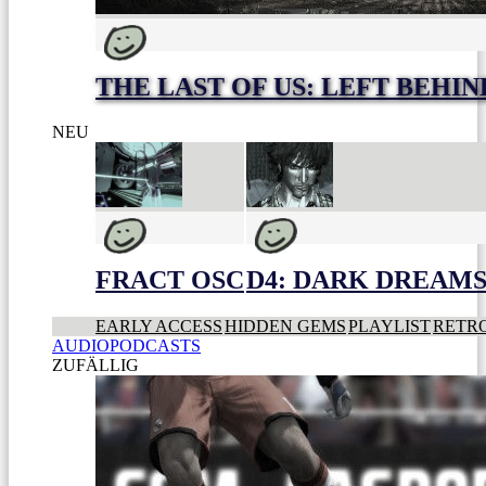
THE LAST OF US: LEFT BEHIN
NEU
FRACT OSC
D4: DARK DREAMS 
EARLY ACCESS
HIDDEN GEMS
PLAYLIST
RETR
AUDIOPODCASTS
ZUFÄLLIG